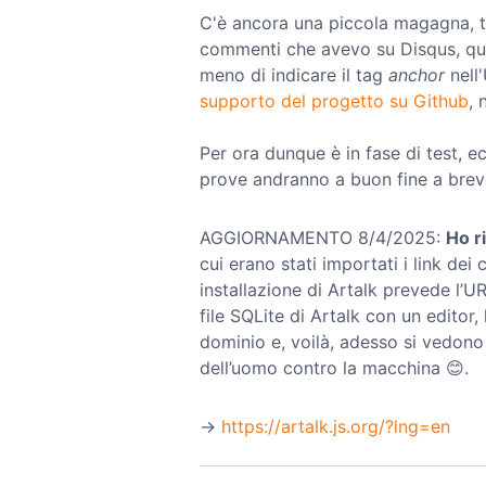
C'è ancora una piccola magagna, t
commenti che avevo su Disqus, que
meno di indicare il tag
anchor
nell'
supporto del progetto su Github
, 
Per ora dunque è in fase di test, e
prove andranno a buon fine a brev
AGGIORNAMENTO 8/4/2025:
Ho r
cui erano stati importati i link de
installazione di Artalk prevede l’U
file SQLite di Artalk con un edito
dominio e, voilà, adesso si vedono
dell’uomo contro la macchina 😊.
→️
https://artalk.js.org/?lng=en