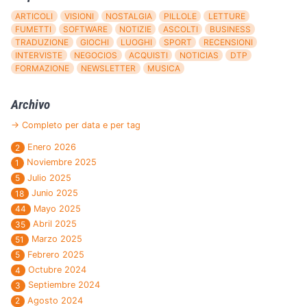
ARTICOLI
VISIONI
NOSTALGIA
PILLOLE
LETTURE
FUMETTI
SOFTWARE
NOTIZIE
ASCOLTI
BUSINESS
TRADUZIONE
GIOCHI
LUOGHI
SPORT
RECENSIONI
INTERVISTE
NEGOCIOS
ACQUISTI
NOTICIAS
DTP
FORMAZIONE
NEWSLETTER
MUSICA
Archivo
→ Completo per data e per tag
Enero 2026
2
Noviembre 2025
1
Julio 2025
5
Junio 2025
18
Mayo 2025
44
Abril 2025
35
Marzo 2025
51
Febrero 2025
5
Octubre 2024
4
Septiembre 2024
3
Agosto 2024
2