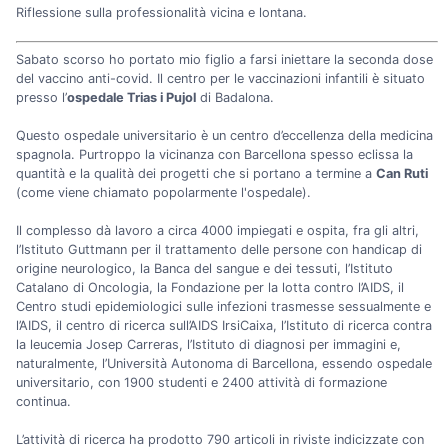
Riflessione sulla professionalità vicina e lontana.
Sabato scorso ho portato mio figlio a farsi iniettare la seconda dose
del vaccino anti-covid. Il centro per le vaccinazioni infantili è situato
presso l’
ospedale Trias i Pujol
di Badalona.
Questo ospedale universitario è un centro d’eccellenza della medicina
spagnola. Purtroppo la vicinanza con Barcellona spesso eclissa la
quantità e la qualità dei progetti che si portano a termine a
Can Ruti
(come viene chiamato popolarmente l'ospedale).
Il complesso dà lavoro a circa 4000 impiegati e ospita, fra gli altri,
l’Istituto Guttmann per il trattamento delle persone con handicap di
origine neurologico, la Banca del sangue e dei tessuti, l’Istituto
Catalano di Oncologia, la Fondazione per la lotta contro l’AIDS, il
Centro studi epidemiologici sulle infezioni trasmesse sessualmente e
l’AIDS, il centro di ricerca sull’AIDS IrsiCaixa, l’Istituto di ricerca contra
la leucemia Josep Carreras, l’Istituto di diagnosi per immagini e,
naturalmente, l’Università Autonoma di Barcellona, essendo ospedale
universitario, con 1900 studenti e 2400 attività di formazione
continua.
L’attività di ricerca ha prodotto 790 articoli in riviste indicizzate con