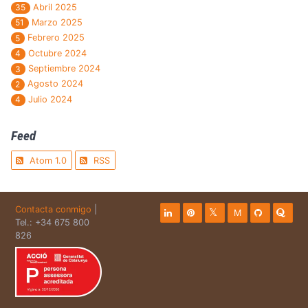
Abril 2025
35
Marzo 2025
51
Febrero 2025
5
Octubre 2024
4
Septiembre 2024
3
Agosto 2024
2
Julio 2024
4
Feed
Atom 1.0
RSS
Contacta conmigo
|
M
Tel.: +34 675 800
826