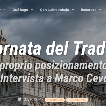
y
Qué hago
Con quién trabajo
Recursos
ornata del Trad
l proprio posizionament
 Intervista a Marco Cevo
07/10/2017
INTERVISTE
TRADUZIONE