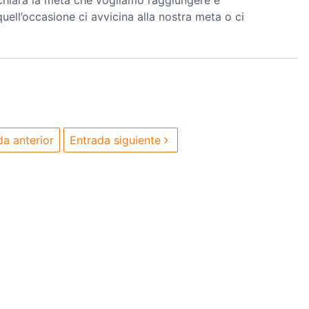
chiara la meta che vogliamo raggiungere e
quell’occasione ci avvicina alla nostra meta o ci
a anterior
Entrada siguiente