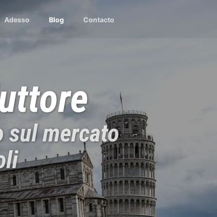
Adesso
Blog
Contacto
uttore
o sul mercato
li