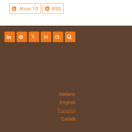
Atom 1.0
RSS
M
Italiano
English
Español
Català