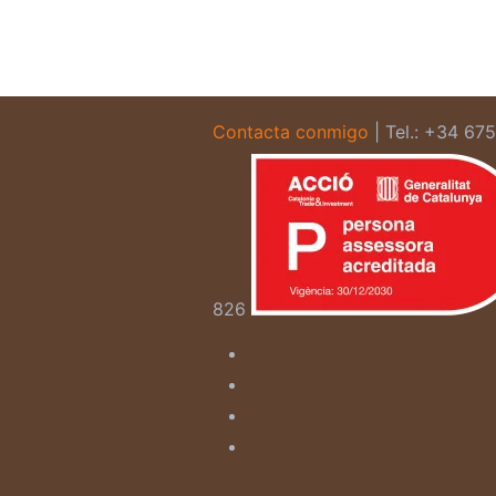
Contacta conmigo
| Tel.: +34 67
826