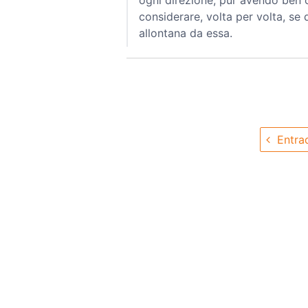
ogni direzione, pur avendo ben 
considerare, volta per volta, se 
allontana da essa.
Entrad