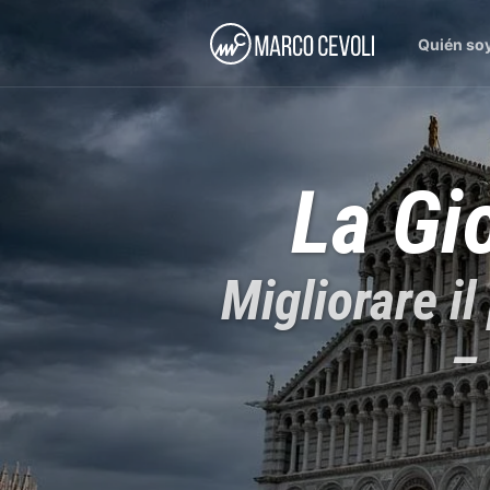
Quién so
La Gi
Migliorare i
–