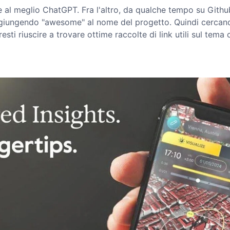
e al meglio ChatGPT. Fra l'altro, da qualche tempo su Githu
aggiungendo "awesome" al nome del progetto. Quindi cerca
sti riuscire a trovare ottime raccolte di link utili sul tema 