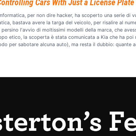
ontrolling Cars With Just a License Plate
nformatica, per non dire hacker, ha scoperto una serie di vu
atica, bastava avere la targa del veicolo, per risalire al nu
 e persino l'avvio di moltissimi modelli della marca, che ave
uppo etico, la scoperta è stata comunicata a Kia che ha poi 
o per sabotare alcuna auto), ma resta il dubbio: quante au