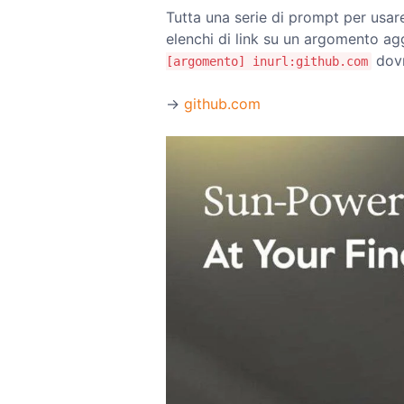
Tutta una serie di prompt per usar
elenchi di link su un argomento 
dovre
[argomento] inurl:github.com
→
github.com