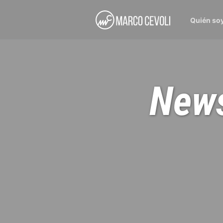
Quién so
News