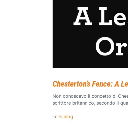
Chesterton’s Fence: A L
Non conoscevo il concetto di Chest
scrittore britannico, secondo il qual
→
fs.blog