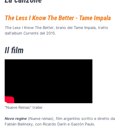
The Less I Know The Better - Tame Impala
The Less I Know The Better
, brano dei Tame Impala, tratto
dall'album
Currents
del 2015.
Il film
"Nueve Reinas" trailer
Nove regine
(
Nueve reinas
), film argentino scritto e diretto da
Fabián Bielinsky, con Ricardo Darín e Gastón Pauls.