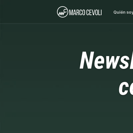
Quién so
Newsl
c