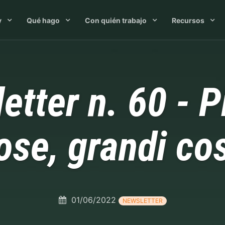
y
Qué hago
Con quién trabajo
Recursos
etter n. 60 - P
ose, grandi co
01/06/2022
NEWSLETTER