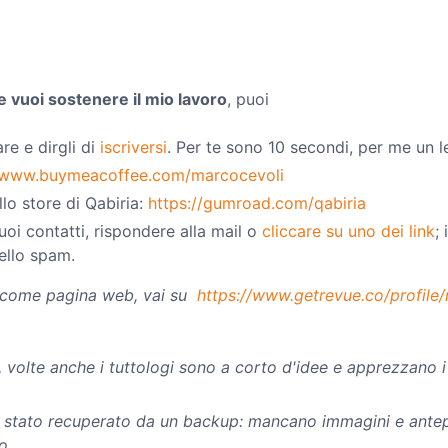
e vuoi sostenere il mio lavoro
, puoi
re e dirgli di
iscriversi
. Per te sono 10 secondi, per me un le
//www.buymeacoffee.com/marcocevoli
lo store di Qabiria:
https://gumroad.com/qabiria
tuoi contatti, rispondere alla mail o
cliccare su uno dei link
;
nello spam.
 come pagina web, vai su
https://www.getrevue.co/profile/
 A volte anche i tuttologi sono a corto d'idee e apprezzano 
 è stato recuperato da un backup: mancano immagini e antep
o.