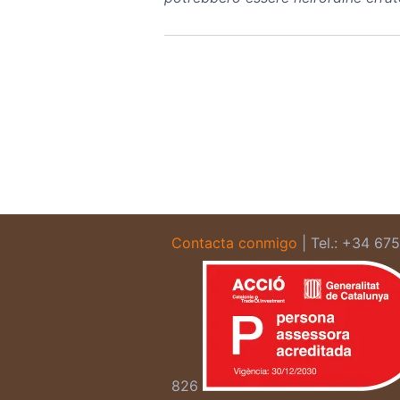
Contacta conmigo
| Tel.: +34 67
826