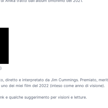
 di Anika tratto dall'album omonimo del 2021.
)
itto, diretto e interpretato da Jim Cummings. Premiato, merita
a uno dei miei film del 2022 (inteso come anno di visione).
ink e qualche suggerimento per visioni e letture.