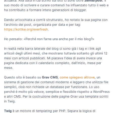
attualità. Alla data in cui scrivo sul sito ci sono oltre
38mila post
. Il
suo modo di scrivere e curare contenuti ha influenzato tutto il web e
ha contribuito a formare intere generazioni di blogger.
Dando un'occhiata a com'è strutturato, ho notato la sua pagina con
l'archivio dei post, organizzata per data e per tag:
https://kottke.org/everfresh
.
Ho pensato: «Perché non farne una anche per il mio blog?»
In realtà nella barra laterale del blog ci sono già i tag e i link agli
articoli degli ultimi mesi, che mostrano tuttavia soltanto gli ultimi 12
mesi con articoli pubblicati. Mi piaceva l'idea di avere invece una
pagina dedicata con il calendario completo, dall'inizio, mese per
mese.
Questo sito è basato su
Grav CMS
,
come spiegavo altrove
, un
sistema di gestione dei contenuti moderno e leggero che utilizza file
semplici, cioè non richiede un database per funzionare. Lo uso
perché è molto più veloce, semplice e flessibile rispetto a WordPress
e altri CMS. Per la costruzione delle pagine Grav usa template scritti
in Twig.
Twig
è un motore di
templating
per PHP. Separa la logica di