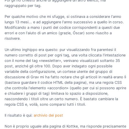
Poi gli ho chiesto anche di aggiungere un altro elenco, ma
raggruppato per tag.
Per qualche motivo che mi sfugge, si ostinava a considerare l'anno
lungo 13 mesi... e ad aggiungere l'anno successivo a quello in corso.
Modificando a mano i punti del codice corrispondenti a questi due
errori e con l'aiuto di un amico (grazie, Óscar) sono riuscito a
risolvere.
Un ultimo inghippo era questo: pur visualizzando fra parentesi il
numero corretto di post per ogni tag, una volta cliccata l'intestazione
con il nome del tag «newsletter», venivano visualizzati soltanto 35
post, anziché gli oltre 100. Dopo aver indagato ogni possibile
variabile della configurazione, un cortese utente del gruppo di
discussione di Grav mi ha fatto notare che gli articoli in realtà erano lì
(bastava guardare il codice HTML della pagina), ma una regola CSS
che controlla l'elemento «accordion» (quello per cui si possono aprire
e chiudere i gruppi di tag) limitava lo spazio a disposizione,
nascondendo i titoli oltre un certo numero. È bastato cambiare la
regola CSS e, voilà, sono comparsi tutti i titoli.
Il risultato è qui:
archivio dei post
Non è proprio uguale alla pagina di Kottke, ma risponde precisamente