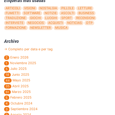
Etiquetas más usadas
ARTICOLI
VISIONI
NOSTALGIA
PILLOLE
LETTURE
FUMETTI
SOFTWARE
NOTIZIE
ASCOLTI
BUSINESS
TRADUZIONE
GIOCHI
LUOGHI
SPORT
RECENSIONI
INTERVISTE
NEGOCIOS
ACQUISTI
NOTICIAS
DTP
FORMAZIONE
NEWSLETTER
MUSICA
Archivo
→ Completo per data e per tag
Enero 2026
2
Noviembre 2025
1
Julio 2025
5
Junio 2025
18
Mayo 2025
44
Abril 2025
35
Marzo 2025
51
Febrero 2025
5
Octubre 2024
4
Septiembre 2024
3
Agosto 2024
2