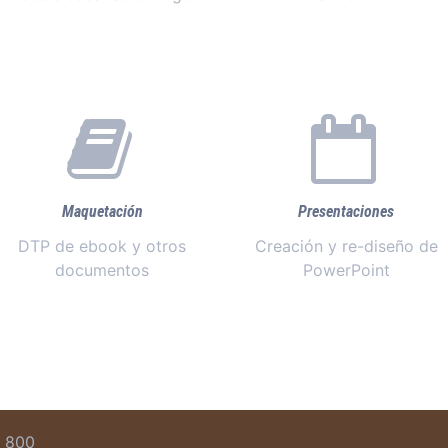
Maquetación
Presentaciones
DTP de ebook y otros
Creación y re-diseño de
documentos
PowerPoint
5 800