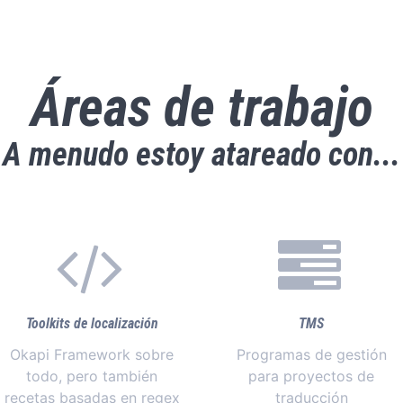
Áreas de trabajo
A menudo estoy atareado con...
Toolkits de localización
TMS
Okapi Framework sobre
Programas de gestión
todo, pero también
para proyectos de
recetas basadas en regex
traducción