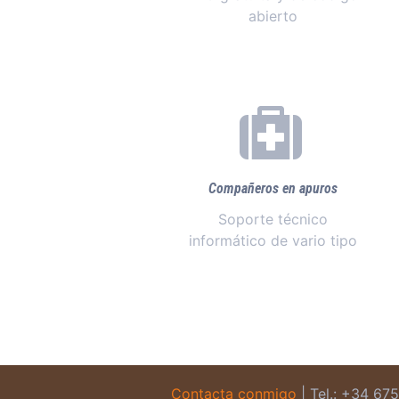
abierto
Compañeros en apuros
Soporte técnico
informático de vario tipo
Contacta conmigo
| Tel.: +34 67