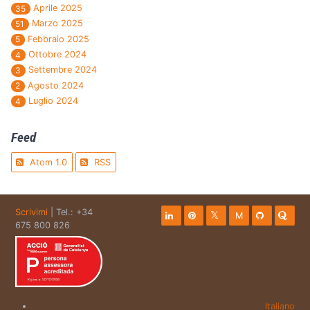
Aprile 2025
35
Marzo 2025
51
Febbraio 2025
5
Ottobre 2024
4
Settembre 2024
3
Agosto 2024
2
Luglio 2024
4
Feed
Atom 1.0
RSS
Scrivimi
| Tel.: +34
M
675 800 826
Italiano