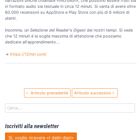
narrazioni uniche chiamate «microlibri», che possono essere fruiti sia
in formato audio sia testuale in circa 12 minuti. Si vanta di avere oltre
60.000 recensioni su AppStore e Play Store con più di 6 milioni di
utenti.
Insomma, un
Selezione del Reader's Digest
dei nostri tempi. Si vede
che 12 minuti è la soglia massima di attenzione che possiamo
dedicare all'apprendimento...
→️
https://12min.com/
Articolo precedente
Articolo successivo
Iscriviti alla newsletter
Sì, voglio ricevere «I deliri diari»