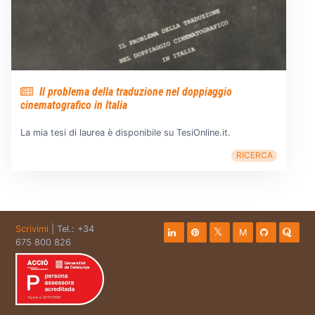
Il problema della traduzione nel doppiaggio
cinematografico in Italia
La mia tesi di laurea è disponibile su TesiOnline.it.
RICERCA
Scrivimi
| Tel.: +34
M
675 800 826