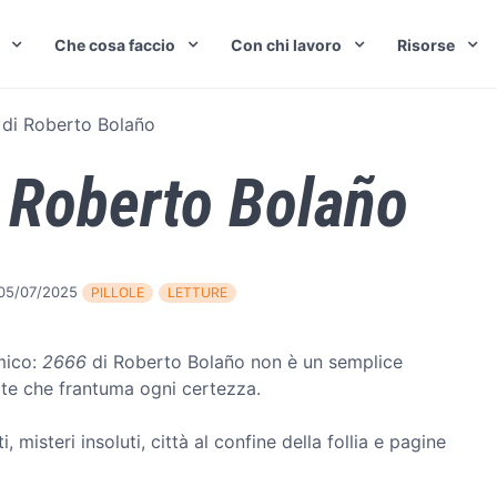
Che cosa faccio
Con chi lavoro
Risorse
di Roberto Bolaño
 Roberto Bolaño
05/07/2025
PILLOLE
LETTURE
mico:
2666
di Roberto Bolaño non è un semplice
ite che frantuma ogni certezza.
, misteri insoluti, città al confine della follia e pagine