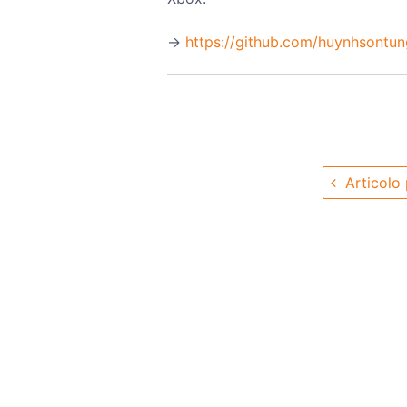
→️
https://github.com/huynhsontu
Articolo