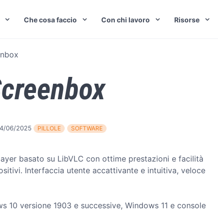
Che cosa faccio
Con chi lavoro
Risorse
enbox
creenbox
4/06/2025
PILLOLE
SOFTWARE
yer basato su LibVLC con ottime prestazioni e facilità
tivi. Interfaccia utente accattivante e intuitiva, veloce
s 10 versione 1903 e successive, Windows 11 e console