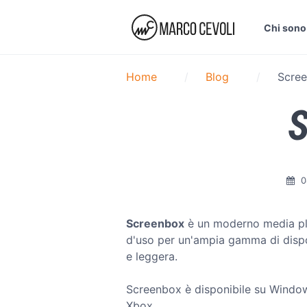
Chi sono
Home
Blog
Scre
S
0
Screenbox
è un moderno media pla
d'uso per un'ampia gamma di disposi
e leggera.
Screenbox è disponibile su Window
Xbox.