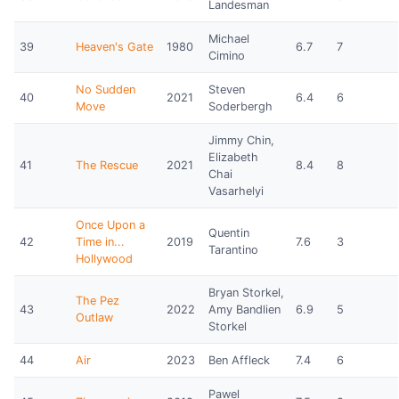
Landesman
Michael
39
Heaven's Gate
1980
6.7
7
Cimino
No Sudden
Steven
40
2021
6.4
6
Move
Soderbergh
Jimmy Chin,
Elizabeth
41
The Rescue
2021
8.4
8
Chai
Vasarhelyi
Once Upon a
Quentin
42
Time in...
2019
7.6
3
Tarantino
Hollywood
Bryan Storkel,
The Pez
43
2022
Amy Bandlien
6.9
5
Outlaw
Storkel
44
Air
2023
Ben Affleck
7.4
6
Pawel