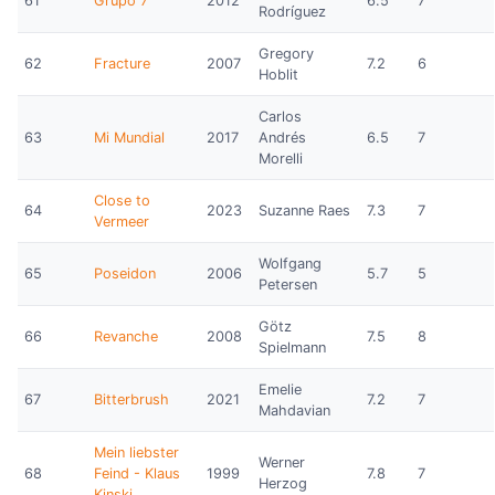
61
Grupo 7
2012
6.5
7
Rodríguez
Gregory
62
Fracture
2007
7.2
6
Hoblit
Carlos
63
Mi Mundial
2017
Andrés
6.5
7
Morelli
Close to
64
2023
Suzanne Raes
7.3
7
Vermeer
Wolfgang
65
Poseidon
2006
5.7
5
Petersen
Götz
66
Revanche
2008
7.5
8
Spielmann
Emelie
67
Bitterbrush
2021
7.2
7
Mahdavian
Mein liebster
Werner
68
Feind - Klaus
1999
7.8
7
Herzog
Kinski