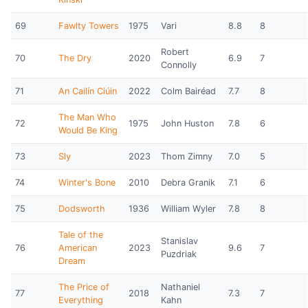
69
Fawlty Towers
1975
Vari
8.8
8
Robert
70
The Dry
2020
6.9
7
Connolly
71
An Cailín Ciúin
2022
Colm Bairéad
7.7
8
The Man Who
72
1975
John Huston
7.8
6
Would Be King
73
Sly
2023
Thom Zimny
7.0
5
74
Winter's Bone
2010
Debra Granik
7.1
6
75
Dodsworth
1936
William Wyler
7.8
8
Tale of the
Stanislav
76
American
2023
9.6
7
Puzdriak
Dream
The Price of
Nathaniel
77
2018
7.3
7
Everything
Kahn