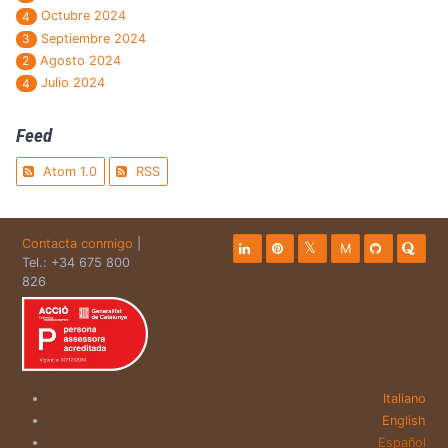
Octubre 2024
4
Septiembre 2024
3
Agosto 2024
2
Julio 2024
4
Feed
Atom 1.0
RSS
Contacta conmigo
|
M
Tel.: +34 675 800
826
Italiano
English
Español