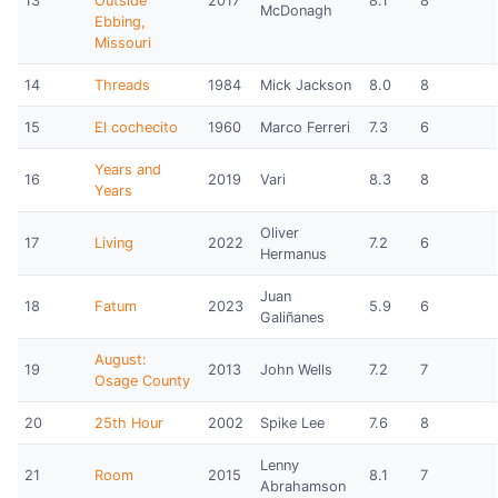
13
Outside
2017
8.1
8
McDonagh
Ebbing,
Missouri
14
Threads
1984
Mick Jackson
8.0
8
15
El cochecito
1960
Marco Ferreri
7.3
6
Years and
16
2019
Vari
8.3
8
Years
Oliver
17
Living
2022
7.2
6
Hermanus
Juan
18
Fatum
2023
5.9
6
Galiñanes
August:
19
2013
John Wells
7.2
7
Osage County
20
25th Hour
2002
Spike Lee
7.6
8
Lenny
21
Room
2015
8.1
7
Abrahamson