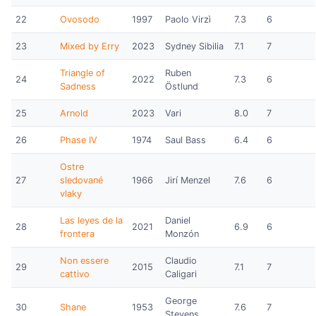
22
Ovosodo
1997
Paolo Virzì
7.3
6
23
Mixed by Erry
2023
Sydney Sibilia
7.1
7
Triangle of
Ruben
24
2022
7.3
6
Sadness
Östlund
25
Arnold
2023
Vari
8.0
7
26
Phase IV
1974
Saul Bass
6.4
6
Ostre
27
sledované
1966
Jirí Menzel
7.6
6
vlaky
Las leyes de la
Daniel
28
2021
6.9
6
frontera
Monzón
Non essere
Claudio
29
2015
7.1
7
cattivo
Caligari
George
30
Shane
1953
7.6
7
Stevens