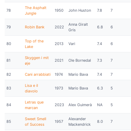
The Asphalt
78
1950
John Huston
7.8
7
Jungle
Anna Giralt
79
Robin Bank
2022
6.8
6
Gris
Top of the
80
2013
Vari
7.4
6
Lake
Skyggen i mit
81
2021
Ole Bornedal
7.3
7
øje
82
Cani arrabbiati
1974
Mario Bava
7.4
7
Lisa e il
83
1973
Mario Bava
6.3
5
diavolo
Letras que
84
2023
Alex Guimerà
NA
5
marcan
Sweet Smell
Alexander
85
1957
8.0
7
of Success
Mackendrick