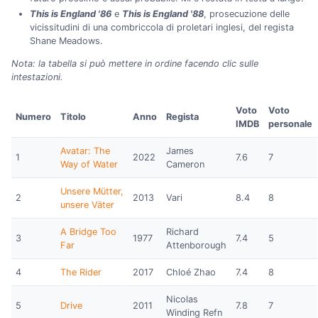
This is England '86
e
This is England '88
, prosecuzione delle
vicissitudini di una combriccola di proletari inglesi, del regista
Shane Meadows.
Nota: la tabella si può mettere in ordine facendo clic sulle
intestazioni.
Voto
Voto
Numero
Titolo
Anno
Regista
IMDB
personale
Avatar: The
James
1
2022
7.6
7
Way of Water
Cameron
Unsere Mütter,
2
2013
Vari
8.4
8
unsere Väter
A Bridge Too
Richard
3
1977
7.4
5
Far
Attenborough
4
The Rider
2017
Chloé Zhao
7.4
8
Nicolas
5
Drive
2011
7.8
7
Winding Refn