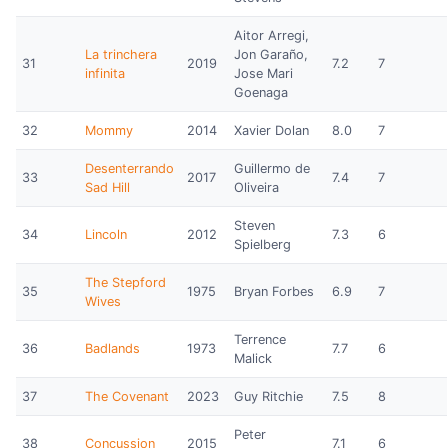
Aitor Arregi,
La trinchera
Jon Garaño,
31
2019
7.2
7
infinita
Jose Mari
Goenaga
32
Mommy
2014
Xavier Dolan
8.0
7
Desenterrando
Guillermo de
33
2017
7.4
7
Sad Hill
Oliveira
Steven
34
Lincoln
2012
7.3
6
Spielberg
The Stepford
35
1975
Bryan Forbes
6.9
7
Wives
Terrence
36
Badlands
1973
7.7
6
Malick
37
The Covenant
2023
Guy Ritchie
7.5
8
Peter
38
Concussion
2015
7.1
6