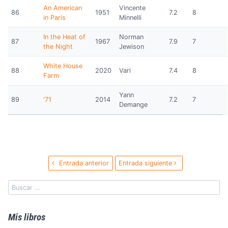
An American
Vincente
86
1951
7.2
8
in Paris
Minnelli
In the Heat of
Norman
87
1967
7.9
7
the Night
Jewison
White House
88
2020
Vari
7.4
8
Farm
Yann
89
'71
2014
7.2
7
Demange
Entrada anterior
Entrada siguiente
Mis libros