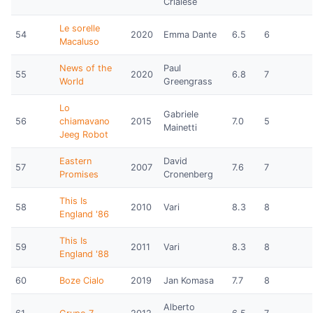
Crialese
Le sorelle
54
2020
Emma Dante
6.5
6
Macaluso
News of the
Paul
55
2020
6.8
7
World
Greengrass
Lo
Gabriele
56
chiamavano
2015
7.0
5
Mainetti
Jeeg Robot
Eastern
David
57
2007
7.6
7
Promises
Cronenberg
This Is
58
2010
Vari
8.3
8
England '86
This Is
59
2011
Vari
8.3
8
England '88
60
Boze Cialo
2019
Jan Komasa
7.7
8
Alberto