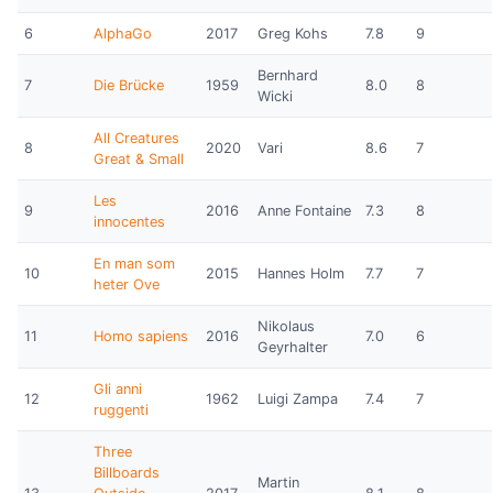
6
AlphaGo
2017
Greg Kohs
7.8
9
Bernhard
7
Die Brücke
1959
8.0
8
Wicki
All Creatures
8
2020
Vari
8.6
7
Great & Small
Les
9
2016
Anne Fontaine
7.3
8
innocentes
En man som
10
2015
Hannes Holm
7.7
7
heter Ove
Nikolaus
11
Homo sapiens
2016
7.0
6
Geyrhalter
Gli anni
12
1962
Luigi Zampa
7.4
7
ruggenti
Three
Billboards
Martin