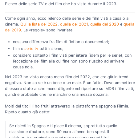
Elenco delle serie TV e dei film che ho visto durante il 2023.
Come ogni anno, ecco l’elenco delle serie e dei film visti a casa o al
cinema.
Qui la lista del 2022
,
quella del 2021
,
quella del 2020
e
quella
del 2019
. Le «regole» sono invariate:
nessuna differenza fra film di fiction o documentari;
film e
serie tv
tutti insieme;
considero soltanto i film visti
per intero
(idem per le serie), con
l’eccezione dei film alla cui fine non sono riuscito ad arrivare
causa noia.
Nel 2023 ho visto ancora meno film del 2022, che era già in trend
negativo. Non so se è un bene o un male. È un fatto. Devo ammettere
di essere stato anche meno diligente nel riportare su IMDB i film visti,
quindi è probabile che ne manchino una mezza dozzina.
Molti dei titoli li ho fruiti attraverso la piattaforma spagnola
Filmin
.
Ripeto quanto già detto:
Se risiedi in Spagna e ti piace il cinema, soprattutto quello
classico e d’autore, sono 60 euro all’anno ben spesi. Il
catalogo è sterminato e ogni mese escono nuovi titoli