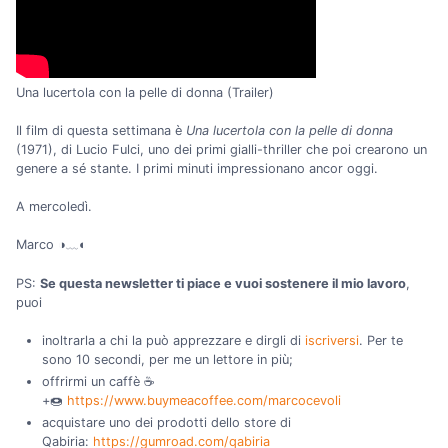
Una lucertola con la pelle di donna (Trailer)
Il film di questa settimana è
Una lucertola con la pelle di donna
(1971), di Lucio Fulci, uno dei primi gialli-thriller che poi crearono un
genere a sé stante. I primi minuti impressionano ancor oggi.
A mercoledì.
Marco ◑﹏◐
PS:
Se questa newsletter ti piace e vuoi sostenere il mio lavoro
,
puoi
inoltrarla a chi la può apprezzare e dirgli di
iscriversi
. Per te
sono 10 secondi, per me un lettore in più;
offrirmi un caffè ☕
+🍩
https://www.buymeacoffee.com/marcocevoli
acquistare uno dei prodotti dello store di
Qabiria:
https://gumroad.com/qabiria