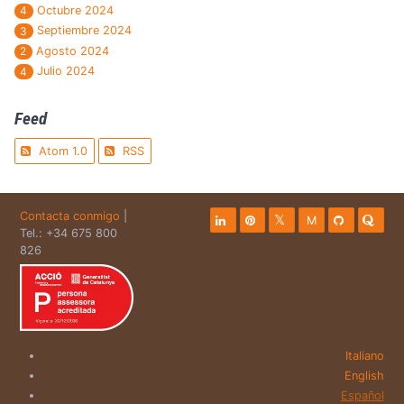
Octubre 2024
4
Septiembre 2024
3
Agosto 2024
2
Julio 2024
4
Feed
Atom 1.0
RSS
Contacta conmigo
|
M
Tel.: +34 675 800
826
Italiano
English
Español