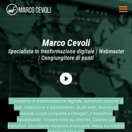
Marco Cevoli
Specialista in trasformazione digitale | Webmaster
| Congiungitore di punti
Consulente in trasformazione digitale, automatizzazione di
task, traduzione e adattamento di siti web. Autore dei
manuali
Guida completa a OmegaT
,
Il traduttore
insostituibile
,
Trovare tutto su internet
,
Galateo per
traduttori
. Incrollabile iniziatore di progetti, meno incrollabile
finitore di progetti.