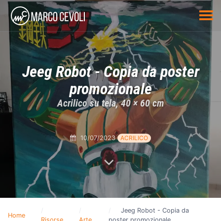
Jeeg Robot - Copia da poster
promozionale
Acrilico su tela, 40 × 60 cm
10/07/2023
ACRILICO
Jeeg Robot - Copia da
Home
Risorse
Arte
poster promozionale