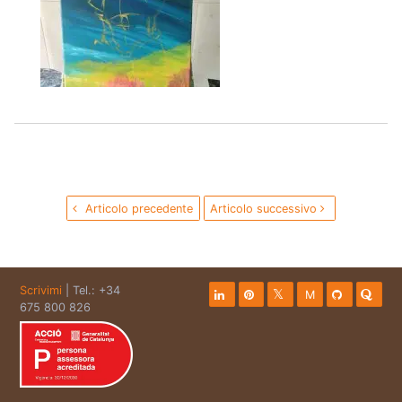
Articolo precedente
Articolo successivo
Scrivimi
| Tel.: +34
M
675 800 826