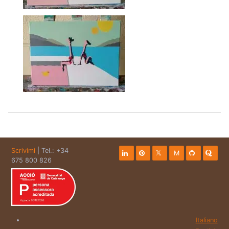
Scrivimi
| Tel.: +34
M
675 800 826
Italiano