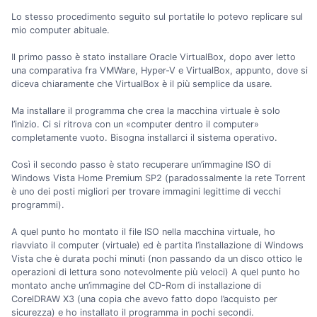
Lo stesso procedimento seguito sul portatile lo potevo replicare sul
mio computer abituale.
Il primo passo è stato installare Oracle VirtualBox, dopo aver letto
una comparativa fra VMWare, Hyper-V e VirtualBox, appunto, dove si
diceva chiaramente che VirtualBox è il più semplice da usare.
Ma installare il programma che crea la macchina virtuale è solo
l’inizio. Ci si ritrova con un «computer dentro il computer»
completamente vuoto. Bisogna installarci il sistema operativo.
Così il secondo passo è stato recuperare un’immagine ISO di
Windows Vista Home Premium SP2 (paradossalmente la rete Torrent
è uno dei posti migliori per trovare immagini legittime di vecchi
programmi).
A quel punto ho montato il file ISO nella macchina virtuale, ho
riavviato il computer (virtuale) ed è partita l’installazione di Windows
Vista che è durata pochi minuti (non passando da un disco ottico le
operazioni di lettura sono notevolmente più veloci) A quel punto ho
montato anche un’immagine del CD-Rom di installazione di
CorelDRAW X3 (una copia che avevo fatto dopo l’acquisto per
sicurezza) e ho installato il programma in pochi secondi.