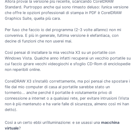
Allora provai la versione più recente, scaricando CorelDRAW
Standard. Purtroppo anche qui sono rimasto deluso: l’unica versione
che offre le opzioni professionali di stampa in PDF è CorelDRAW
Graphics Suite, quella più cara.
Per l’uso che faccio io del programma (2-3 volte all’anno) non mi
conveniva. E più in generale, l’ultima versione è elefantiaca, con
decine di funzioni che non userei mai.
Così pensai di installare la mia vecchia X3 su un portatile con
Windows Vista. Qualche anno infatti recuperai un vecchio portatile su
cui faccio girare vecchi videogiochi e sfoglio CD-Rom di enciclopedie
non reperibili online.
CorelDRAW X3 s’installò correttamente, ma poi pensai che spostare i
file dal mio computer di casa al portatile sarebbe stato un
tormento... anche perché il portatile è volutamente privo di
connessione a internet o a qualsiasi rete, per evitare intrusioni (Vista
non è più mantenuto e ha varie falle di sicurezza, almeno così mi han
detto).
Così a un certo ebbi un’illuminazione: e se usassi una
macchina
virtuale
?