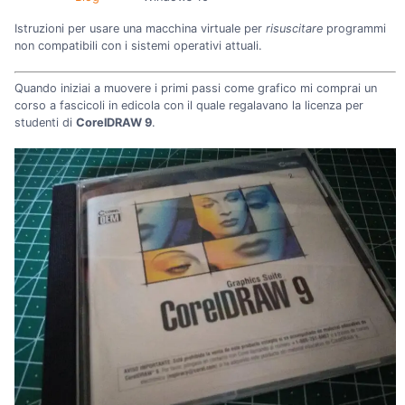
Istruzioni per usare una macchina virtuale per
risuscitare
programmi
non compatibili con i sistemi operativi attuali.
Quando iniziai a muovere i primi passi come grafico mi comprai un
corso a fascicoli in edicola con il quale regalavano la licenza per
studenti di
CorelDRAW 9
.