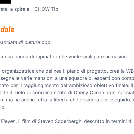
rstel a spirale - CHOW Tip
ndale
nciata di cultura pop.
 una banda di rapinatori che vuole svaligiare un casinò.
rganizzatrice che delinea il piano di progetto, crea la W
 assegna le varie mansioni a una squadra di esperti con com
icato per il raggiungimento dell’ambizioso obiettivo finale: i
rte il ruolo di coordinamento di Danny Ocean: ogni speciali
to, ma ha anche tutta la libertà che desidera per eseguirlo
le.
 Eleven
, il film di Steven Soderbergh, descritto in termini di