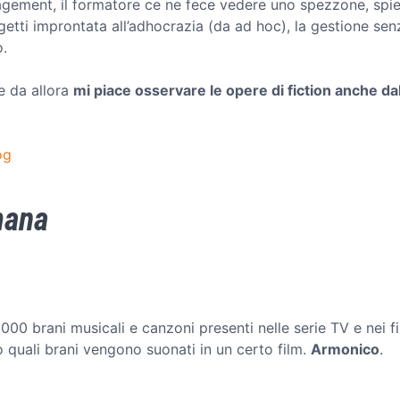
agement, il formatore ce ne fece vedere uno spezzone, spie
etti improntata all’adhocrazia (da ad hoc), la gestione senz
o.
e da allora
mi piace osservare le opere di fiction anche dal
og
imana
000 brani musicali e canzoni presenti nelle serie TV e nei fi
 quali brani vengono suonati in un certo film.
Armonico
.