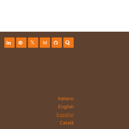
M
Italiano
English
Español
Català