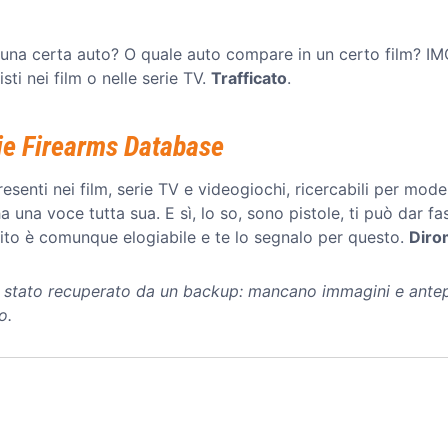
una certa auto? O quale auto compare in un certo film? IMCD
sti nei film o nelle serie TV.
Trafficato
.
e Firearms Database
esenti nei film, serie TV e videogiochi, ricercabili per model
a una voce tutta sua. E sì, lo so, sono pistole, ti può dar 
ito è comunque elogiabile e te lo segnalo per questo.
Diro
 è stato recuperato da un backup: mancano immagini e antep
o.