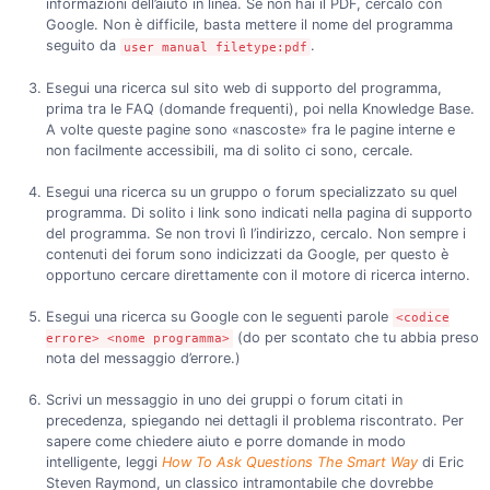
informazioni dell’aiuto in linea. Se non hai il PDF, cercalo con
Google. Non è difficile, basta mettere il nome del programma
seguito da
.
user manual filetype:pdf
Esegui una ricerca sul sito web di supporto del programma,
prima tra le FAQ (domande frequenti), poi nella Knowledge Base.
A volte queste pagine sono «nascoste» fra le pagine interne e
non facilmente accessibili, ma di solito ci sono, cercale.
Esegui una ricerca su un gruppo o forum specializzato su quel
programma. Di solito i link sono indicati nella pagina di supporto
del programma. Se non trovi lì l’indirizzo, cercalo. Non sempre i
contenuti dei forum sono indicizzati da Google, per questo è
opportuno cercare direttamente con il motore di ricerca interno.
Esegui una ricerca su Google con le seguenti parole
<codice
(do per scontato che tu abbia preso
errore> <nome programma>
nota del messaggio d’errore.)
Scrivi un messaggio in uno dei gruppi o forum citati in
precedenza, spiegando nei dettagli il problema riscontrato. Per
sapere come chiedere aiuto e porre domande in modo
intelligente, leggi
How To Ask Questions The Smart Way
di Eric
Steven Raymond, un classico intramontabile che dovrebbe