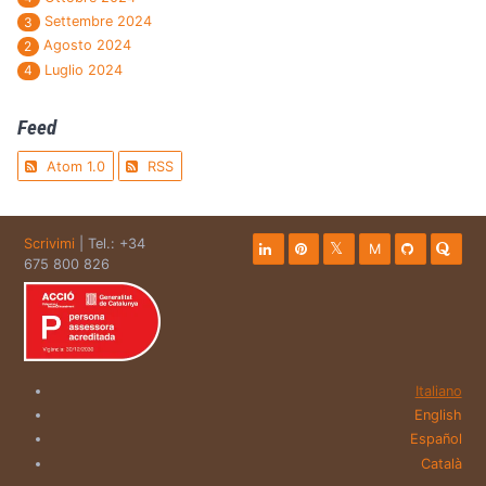
Settembre 2024
3
Agosto 2024
2
Luglio 2024
4
Feed
Atom 1.0
RSS
Scrivimi
| Tel.: +34
M
675 800 826
Italiano
English
Español
Català