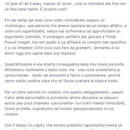
«A jack-of-all-trades, master of none», cioè un tuttofare alla fine non
sa fare bene niente. È proprio così?
Fin dai tempi del liceo sono stato considerato spesso un
«tuttologo», una persona che amava spaziare da un campo all’altro, a
volte con superficialità, senza mai soffermarsi ad approfondire un
argomento concreto. Il compagno perfetto per giocare a Trivial
Pursuit magari, ma non quello a cui affidare un compito ben specifico
o a cui chiedere «Che cosa vuoi fare da grande?», domanda a cui
ancor oggi non saprei dare una risposta.
Quest’attitudine è una diretta conseguenza della mia innata curiosità.
M’interesso facilmente a tante cose, ma - una volta soddisfatta la
spinta iniziale - tendo ad annoiarmi e fatico a perseverare, perché
cerco subito un’altra cosa che mi faccia scattare la stessa molla.
Per un certo periodo ho creduto che questo atteggiamento, questo
tratto della personalità (e potremmo anche discutere se davvero
esista una cosa chiamata «personalità» con tratti ritenuti immutabili),
fosse un limite, soprattutto nel mondo iperspecializzato in cui
viviamo.
Con il tempo ho capito che essere poliedrici rappresenta invece un