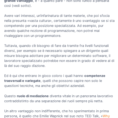
grande vantaggio
, e - a quanto pare - non sono l’unico a pensarla
così (vedi sotto).
Avere vari interessi, un’infarinatura di tante materie, che poi sfocia
nella presunta «vasta cultura», certamente è uno svantaggio se si sta
competendo per una posizione specializzata. Ad esempio, pur
avendo qualche nozione di programmazione, non potrei mai
rivaleggiare con un programmatore.
Tuttavia, quando c’è bisogno di fare da tramite fra livelli funzionali
diversi, per esempio se è necessario spiegare a un dirigente quali
misure bisogna adottare per migliorare un determinato software, il
lavoratore specializzato potrebbe non essere in grado di vedere al di
là del suo raggio d’azione.
Ed è qui che entrano in gioco coloro i quali hanno
competenze
trasversali e variegate
, quelli che possono capire non solo le
questioni tecniche, ma anche gli obiettivi aziendali.
Questo
ruolo di mediazione
diventa vitale in un panorama lavorativo
contraddistinto da una separazione dei ruoli sempre più netta.
Un altro vantaggio non indifferente, che ho sperimentato in prima
persona, è quello che Emilie Wapnick nel suo noto TED Talk, «
Why