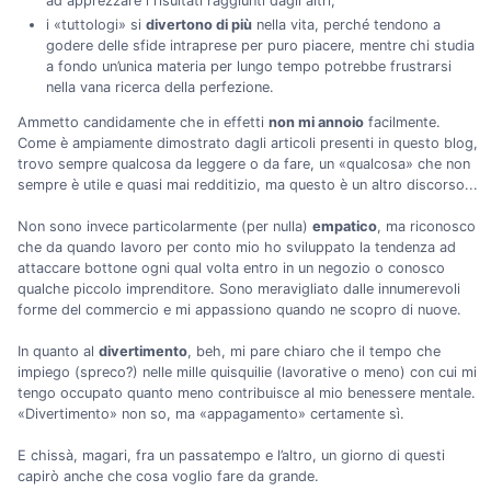
ad apprezzare i risultati raggiunti dagli altri;
i «tuttologi» si
divertono di più
nella vita, perché tendono a
godere delle sfide intraprese per puro piacere, mentre chi studia
a fondo un’unica materia per lungo tempo potrebbe frustrarsi
nella vana ricerca della perfezione.
Ammetto candidamente che in effetti
non mi annoio
facilmente.
Come è ampiamente dimostrato dagli articoli presenti in questo blog,
trovo sempre qualcosa da leggere o da fare, un «qualcosa» che non
sempre è utile e quasi mai redditizio, ma questo è un altro discorso...
Non sono invece particolarmente (per nulla)
empatico
, ma riconosco
che da quando lavoro per conto mio ho sviluppato la tendenza ad
attaccare bottone ogni qual volta entro in un negozio o conosco
qualche piccolo imprenditore. Sono meravigliato dalle innumerevoli
forme del commercio e mi appassiono quando ne scopro di nuove.
In quanto al
divertimento
, beh, mi pare chiaro che il tempo che
impiego (spreco?) nelle mille quisquilie (lavorative o meno) con cui mi
tengo occupato quanto meno contribuisce al mio benessere mentale.
«Divertimento» non so, ma «appagamento» certamente sì.
E chissà, magari, fra un passatempo e l’altro, un giorno di questi
capirò anche che cosa voglio fare da grande.