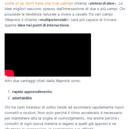
some of us don’t have one true calling
» chiama «
sintesi di idee
». Le
idee migliori nascono spesso dall’intersezione di due o più campi. Chi
possiede la tendenza naturale a vivere a cavallo fra vari campi
(Wapnick li chiama «
multipotenziali
») sarà più capace di trovare
queste
idee nei punti di intersezione
.
Altri due vantaggi citati dalla Wapnick sono:
rapido apprendimento
;
adattabilità
.
Chi ha tanti interessi di solito tende ad assimilare rapidamente nuovi
concetti e nozioni. Non solo perché il ritmo accelerato è necessario
per mantenere alta la soglia di coinvolgimento, ma anche perché i
concetti di ogni nuova materia si legano a quelli già appresi e ne