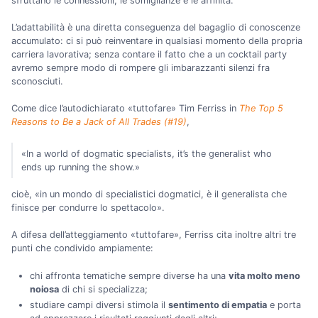
sfruttano le connessioni, le somiglianze e le affinità.
L’adattabilità è una diretta conseguenza del bagaglio di conoscenze
accumulato: ci si può reinventare in qualsiasi momento della propria
carriera lavorativa; senza contare il fatto che a un cocktail party
avremo sempre modo di rompere gli imbarazzanti silenzi fra
sconosciuti.
Come dice l’autodichiarato «tuttofare» Tim Ferriss in
The Top 5
Reasons to Be a Jack of All Trades (#19)
,
«In a world of dogmatic specialists, it’s the generalist who
ends up running the show.»
cioè, «in un mondo di specialistici dogmatici, è il generalista che
finisce per condurre lo spettacolo».
A difesa dell’atteggiamento «tuttofare», Ferriss cita inoltre altri tre
punti che condivido ampiamente:
chi affronta tematiche sempre diverse ha una
vita molto meno
noiosa
di chi si specializza;
studiare campi diversi stimola il
sentimento di empatia
e porta