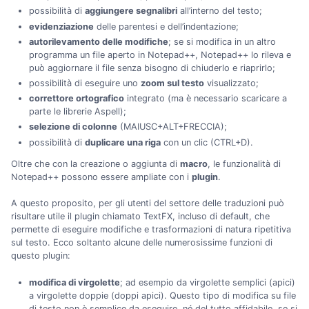
possibilità di
aggiungere segnalibri
all’interno del testo;
evidenziazione
delle parentesi e dell’indentazione;
autorilevamento delle modifiche
; se si modifica in un altro
programma un file aperto in Notepad++, Notepad++ lo rileva e
può aggiornare il file senza bisogno di chiuderlo e riaprirlo;
possibilità di eseguire uno
zoom sul testo
visualizzato;
correttore ortografico
integrato (ma è necessario scaricare a
parte le librerie Aspell);
selezione di colonne
(MAIUSC+ALT+FRECCIA);
possibilità di
duplicare una riga
con un clic (CTRL+D).
Oltre che con la creazione o aggiunta di
macro
, le funzionalità di
Notepad++ possono essere ampliate con i
plugin
.
A questo proposito, per gli utenti del settore delle traduzioni può
risultare utile il plugin chiamato TextFX, incluso di default, che
permette di eseguire modifiche e trasformazioni di natura ripetitiva
sul testo. Ecco soltanto alcune delle numerosissime funzioni di
questo plugin:
modifica di virgolette
; ad esempio da virgolette semplici (apici)
a virgolette doppie (doppi apici). Questo tipo di modifica su file
di testo non è semplice da eseguire, né del tutto affidabile, se si