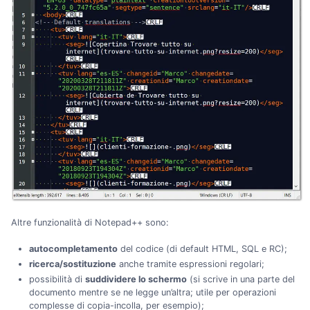
Altre funzionalità di Notepad++ sono:
autocompletamento
del codice (di default HTML, SQL e RC);
ricerca/sostituzione
anche tramite espressioni regolari;
possibilità di
suddividere lo schermo
(si scrive in una parte del
documento mentre se ne legge un’altra; utile per operazioni
complesse di copia-incolla, per esempio);