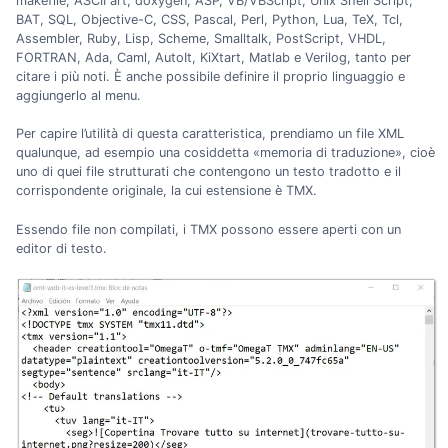
makefile, ASCII art, doxygen, ASP, VB/VBScript, Unix Shell Script,
BAT, SQL, Objective-C, CSS, Pascal, Perl, Python, Lua, TeX, Tcl,
Assembler, Ruby, Lisp, Scheme, Smalltalk, PostScript, VHDL,
FORTRAN, Ada, Caml, AutoIt, KiXtart, Matlab e Verilog, tanto per
citare i più noti. È anche possibile definire il proprio linguaggio e
aggiungerlo al menu.
Per capire l’utilità di questa caratteristica, prendiamo un file XML
qualunque, ad esempio una cosiddetta «memoria di traduzione», cioè
uno di quei file strutturati che contengono un testo tradotto e il
corrispondente originale, la cui estensione è TMX.
Essendo file non compilati, i TMX possono essere aperti con un
editor di testo.