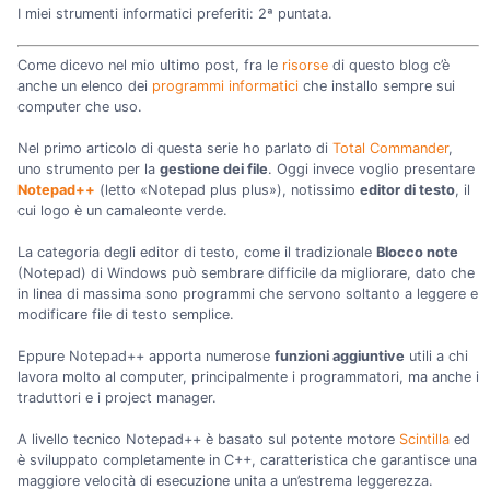
I miei strumenti informatici preferiti: 2ª puntata.
Come dicevo nel mio ultimo post, fra le
risorse
di questo blog c’è
anche un elenco dei
programmi informatici
che installo sempre sui
computer che uso.
Nel primo articolo di questa serie ho parlato di
Total Commander
,
uno strumento per la
gestione dei file
. Oggi invece voglio presentare
Notepad++
(letto «Notepad plus plus»), notissimo
editor di testo
, il
cui logo è un camaleonte verde.
La categoria degli editor di testo, come il tradizionale
Blocco note
(Notepad) di Windows può sembrare difficile da migliorare, dato che
in linea di massima sono programmi che servono soltanto a leggere e
modificare file di testo semplice.
Eppure Notepad++ apporta numerose
funzioni aggiuntive
utili a chi
lavora molto al computer, principalmente i programmatori, ma anche i
traduttori e i project manager.
A livello tecnico Notepad++ è basato sul potente motore
Scintilla
ed
è sviluppato completamente in C++, caratteristica che garantisce una
maggiore velocità di esecuzione unita a un’estrema leggerezza.