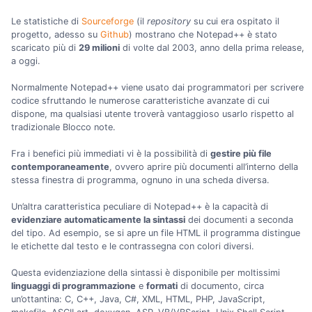
Le statistiche di
Sourceforge
(il
repository
su cui era ospitato il
progetto, adesso su
Github
) mostrano che Notepad++ è stato
scaricato più di
29 milioni
di volte dal 2003, anno della prima release,
a oggi.
Normalmente Notepad++ viene usato dai programmatori per scrivere
codice sfruttando le numerose caratteristiche avanzate di cui
dispone, ma qualsiasi utente troverà vantaggioso usarlo rispetto al
tradizionale Blocco note.
Fra i benefici più immediati vi è la possibilità di
gestire più file
contemporaneamente
, ovvero aprire più documenti all’interno della
stessa finestra di programma, ognuno in una scheda diversa.
Un’altra caratteristica peculiare di Notepad++ è la capacità di
evidenziare automaticamente la sintassi
dei documenti a seconda
del tipo. Ad esempio, se si apre un file HTML il programma distingue
le etichette dal testo e le contrassegna con colori diversi.
Questa evidenziazione della sintassi è disponibile per moltissimi
linguaggi di programmazione
e
formati
di documento, circa
un’ottantina: C, C++, Java, C#, XML, HTML, PHP, JavaScript,