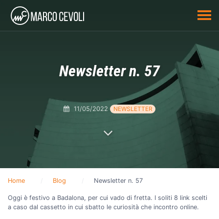
Newsletter n. 57
11/05/2022
NEWSLETTER
Home
Blog
Newsletter n. 57
Oggi è festivo a Badalona, per cui vado di fretta. I soliti 8 link scelti
a caso dal cassetto in cui sbatto le curiosità che incontro online.