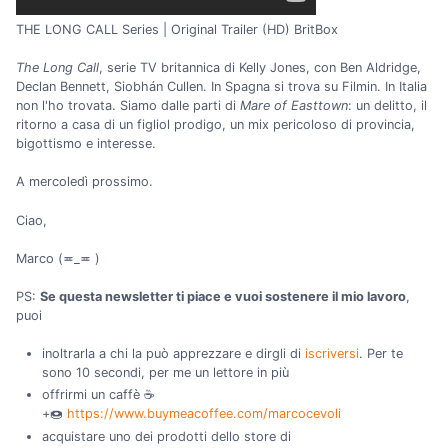
THE LONG CALL Series | Original Trailer (HD) BritBox
The Long Call
, serie TV britannica di Kelly Jones, con Ben Aldridge,
Declan Bennett, Siobhán Cullen. In Spagna si trova su Filmin. In Italia
non l'ho trovata. Siamo dalle parti di
Mare of Easttown
: un delitto, il
ritorno a casa di un figliol prodigo, un mix pericoloso di provincia,
bigottismo e interesse.
A mercoledì prossimo.
Ciao,
Marco (≖_≖ )
PS:
Se questa newsletter ti piace e vuoi sostenere il mio lavoro
,
puoi
inoltrarla a chi la può apprezzare e dirgli di
iscriversi
. Per te
sono 10 secondi, per me un lettore in più
offrirmi un caffè ☕
+🍩
https://www.buymeacoffee.com/marcocevoli
acquistare uno dei prodotti dello store di