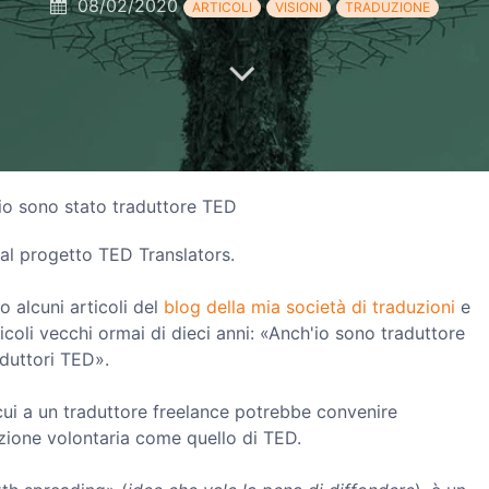
08/02/2020
ARTICOLI
VISIONI
TRADUZIONE
io sono stato traduttore TED
al progetto TED Translators.
 alcuni articoli del
blog della mia società di traduzioni
e
icoli vecchi ormai di dieci anni: «Anch'io sono traduttore
duttori TED».
 cui a un traduttore freelance potrebbe convenire
zione volontaria come quello di TED.