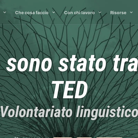
Che cosa faccio
Con chi lavoro
Risorse
 sono stato tr
TED
Volontariato linguistic