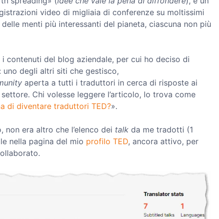
rth spreading» (
idee che vale la pena di diffondere
), è un
gistrazioni video di migliaia di conferenze su moltissimi
delle menti più interessanti del pianeta, ciascuna non più
 i contenuti del blog aziendale, per cui ho deciso di
 uno degli altri siti che gestisco,
unity
aperta a tutti i traduttori in cerca di risposte ai
 settore. Chi volesse leggere l’articolo, lo trova come
na di diventare traduttori TED?
».
, non era altro che l’elenco dei
talk
da me tradotti (1
ile nella pagina del mio
profilo TED
, ancora attivo, per
ollaborato.