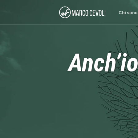
Chi sono
Anch’io