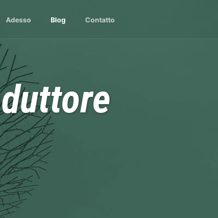
Adesso
Blog
Contatto
aduttore
o