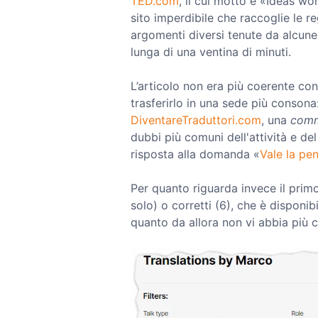
TED.com
, il cui motto è «Ideas wo
sito imperdibile che raccoglie le re
argomenti diversi tenute da alcune 
lunga di una ventina di minuti.
L’articolo non era più coerente con
trasferirlo in una sede più consona:
DiventareTraduttori.com
, una
comm
dubbi più comuni dell'attività e del
risposta alla domanda «
Vale la pe
Per quanto riguarda invece il primo
solo) o corretti (6), che è disponib
quanto da allora non vi abbia più c