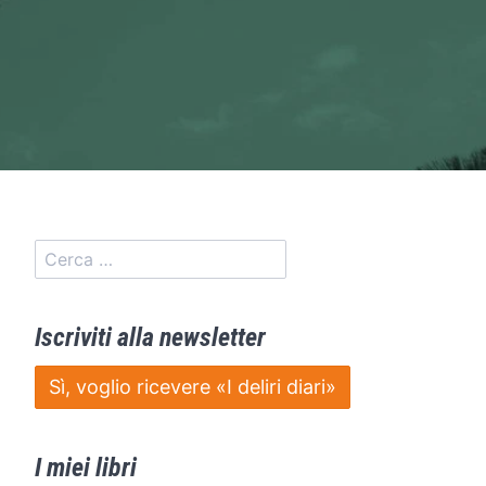
Iscriviti alla newsletter
Sì, voglio ricevere «I deliri diari»
I miei libri