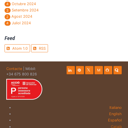
Octubre 2024
4
Setembre 2024
3
Agost 2024
2
Juliol 2024
4
Feed
Atom 1.0
RSS
Contacte
| Mòbil:
M
+34 675 800 826
Italiano
English
Español
Català