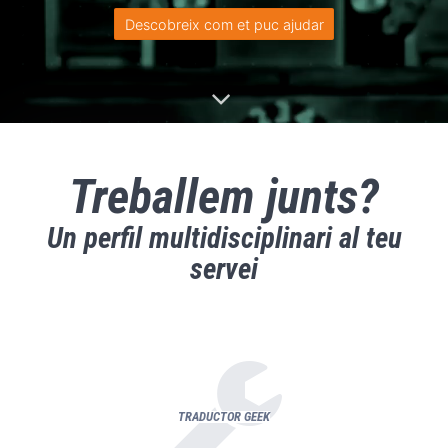
Descobreix com et puc ajudar
Treballem junts?
Un perfil multidisciplinari al teu
servei
TRADUCTOR GEEK