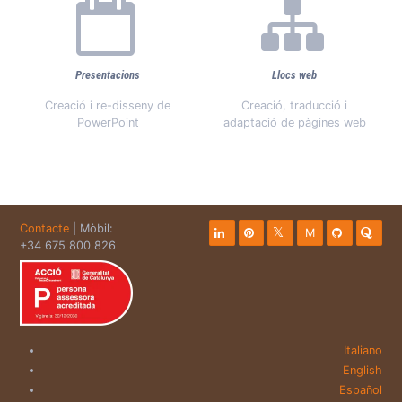
Presentacions
Llocs web
Creació i re-disseny de
Creació, traducció i
PowerPoint
adaptació de pàgines web
Contacte
| Mòbil:
M
+34 675 800 826
Italiano
English
Español