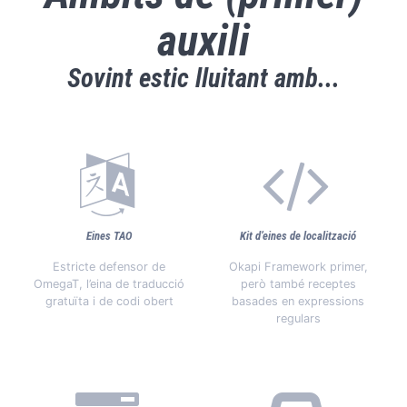
auxili
Sovint estic lluitant amb...
Eines TAO
Kit d’eines de localització
Estricte defensor de
Okapi Framework primer,
OmegaT, l’eina de traducció
però també receptes
gratuïta i de codi obert
basades en expressions
regulars