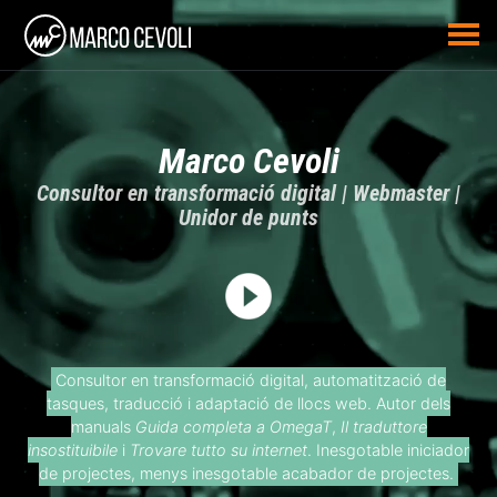
Marco Cevoli
Consultor en transformació digital | Webmaster |
Unidor de punts
Consultor en transformació digital, automatització de
tasques, traducció i adaptació de llocs web. Autor dels
manuals
Guida completa a OmegaT
,
Il traduttore
insostituibile
i
Trovare tutto su internet
. Inesgotable iniciador
de projectes, menys inesgotable acabador de projectes.