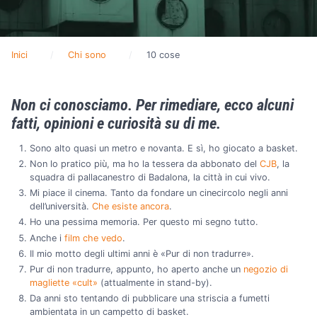
Inici
Chi sono
10 cose
Non ci conosciamo. Per rimediare, ecco alcuni
fatti, opinioni e curiosità su di me.
Sono alto quasi un metro e novanta. E sì, ho giocato a basket.
Non lo pratico più, ma ho la tessera da abbonato del
CJB
, la
squadra di pallacanestro di Badalona, la città in cui vivo.
Mi piace il cinema. Tanto da fondare un cinecircolo negli anni
dell’università.
Che esiste ancora
.
Ho una pessima memoria. Per questo mi segno tutto.
Anche i
film che vedo
.
Il mio motto degli ultimi anni è «Pur di non tradurre».
Pur di non tradurre, appunto, ho aperto anche un
negozio di
magliette «cult»
(attualmente in stand-by).
Da anni sto tentando di pubblicare una striscia a fumetti
ambientata in un campetto di basket.