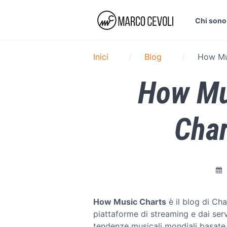
Chi sono
Inici
Blog
How Mus
How Mu
Char
How Music Charts
è il blog di Cha
piattaforme di streaming e dai serviz
tendenze musicali mondiali basate s