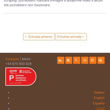
scraping: potrebbero mancare immagini e anteprime video e alcuni
link potrebbero non funzionare.
Entrada anterior
Pròxima entrada
Contacte
| Mòbil:
M
+34 675 800 826
Italiano
English
Español
Català