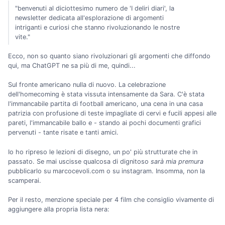
"benvenuti al diciottesimo numero de 'I deliri diari', la
newsletter dedicata all'esplorazione di argomenti
intriganti e curiosi che stanno rivoluzionando le nostre
vite."
Ecco, non so quanto siano rivoluzionari gli argomenti che diffondo
qui, ma ChatGPT ne sa più di me, quindi...
Sul fronte americano nulla di nuovo. La celebrazione
dell'homecoming è stata vissuta intensamente da Sara. C'è stata
l'immancabile partita di football americano, una cena in una casa
patrizia con profusione di teste impagliate di cervi e fucili appesi alle
pareti, l'immancabile ballo e - stando ai pochi documenti grafici
pervenuti - tante risate e tanti amici.
Io ho ripreso le lezioni di disegno, un po' più strutturate che in
passato. Se mai uscisse qualcosa di dignitoso
sarà mia premura
pubblicarlo su marcocevoli.com o su instagram. Insomma, non la
scamperai.
Per il resto, menzione speciale per 4 film che consiglio vivamente di
aggiungere alla propria lista nera: