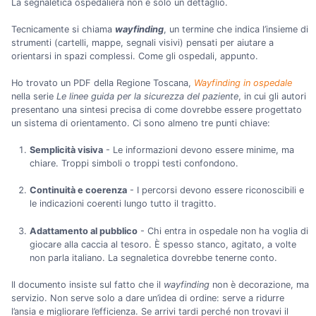
La segnaletica ospedaliera non è solo un dettaglio.
Tecnicamente si chiama
wayfinding
, un termine che indica l’insieme di
strumenti (cartelli, mappe, segnali visivi) pensati per aiutare a
orientarsi in spazi complessi. Come gli ospedali, appunto.
Ho trovato un PDF della Regione Toscana,
Wayfinding in ospedale
nella serie
Le linee guida per la sicurezza del paziente
, in cui gli autori
presentano una sintesi precisa di come dovrebbe essere progettato
un sistema di orientamento. Ci sono almeno tre punti chiave:
Semplicità visiva
- Le informazioni devono essere minime, ma
chiare. Troppi simboli o troppi testi confondono.
Continuità e coerenza
- I percorsi devono essere riconoscibili e
le indicazioni coerenti lungo tutto il tragitto.
Adattamento al pubblico
- Chi entra in ospedale non ha voglia di
giocare alla caccia al tesoro. È spesso stanco, agitato, a volte
non parla italiano. La segnaletica dovrebbe tenerne conto.
Il documento insiste sul fatto che il
wayfinding
non è decorazione, ma
servizio. Non serve solo a dare un’idea di ordine: serve a ridurre
l’ansia e migliorare l’efficienza. Se arrivi tardi perché non trovavi il