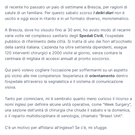
di recente ho passato un paio di settimane a Brescia, per ragioni di
salute di un familiare. Per questo sabato scorso
I deliri diari
non è
uscito e oggi esce in ritardo e in un formato diverso, monotematico.
A Brescia, dove ho vissuto fino ai 30 anni, ho avuto modo di recarmi
varie volte nel complesso sanitario degli
Spedali Civili
, l'ospedale
pubblico di riferimento della città. Si tratta di uno dei fiori all'occhiello
della sanità italiana. L'azienda ha oltre settemila dipendenti, esegue
120 interventi chirurgici e 2000 visite al giorno, senza contare le
centinaia di migliaia di accessi annuali al pronto soccorso.
Qui però volevo cogliere l'occasione per soffermarmi su un aspetto
più vicino alle mie competenze: l’esperienza di
orientamento
dentro
l’ospedale attraverso la segnaletica e il sistema di comunicazione
visiva.
Tanto per cominciare, mi è sembrato quanto meno curioso il ricorso a
nomi inglesi per definire alcune unità operative, come "Week Surgery",
una sezione dell'unità di chirurgia che chiude il sabato e la domenica,
o il reparto multidisciplinare di senologia, chiamato "Breast Unit".
C'è un motivo per affidarsi all'inglese? Se c'è, mi sfugge.