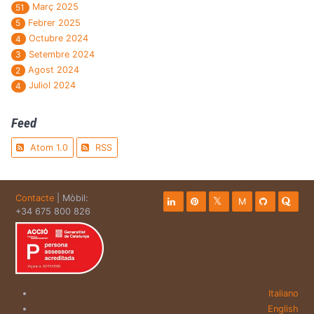
Març 2025
51
Febrer 2025
5
Octubre 2024
4
Setembre 2024
3
Agost 2024
2
Juliol 2024
4
Feed
Atom 1.0
RSS
Contacte
| Mòbil:
M
+34 675 800 826
Italiano
English