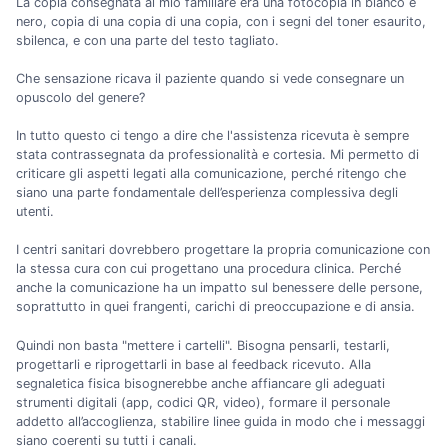
La copia consegnata al mio familiare era una fotocopia in bianco e
nero, copia di una copia di una copia, con i segni del toner esaurito,
sbilenca, e con una parte del testo tagliato.
Che sensazione ricava il paziente quando si vede consegnare un
opuscolo del genere?
In tutto questo ci tengo a dire che l'assistenza ricevuta è sempre
stata contrassegnata da professionalità e cortesia. Mi permetto di
criticare gli aspetti legati alla comunicazione, perché ritengo che
siano una parte fondamentale dell’esperienza complessiva degli
utenti.
I centri sanitari dovrebbero progettare la propria comunicazione con
la stessa cura con cui progettano una procedura clinica. Perché
anche la comunicazione ha un impatto sul benessere delle persone,
soprattutto in quei frangenti, carichi di preoccupazione e di ansia.
Quindi non basta "mettere i cartelli". Bisogna pensarli, testarli,
progettarli e riprogettarli in base al feedback ricevuto. Alla
segnaletica fisica bisognerebbe anche affiancare gli adeguati
strumenti digitali (app, codici QR, video), formare il personale
addetto all’accoglienza, stabilire linee guida in modo che i messaggi
siano coerenti su tutti i canali.