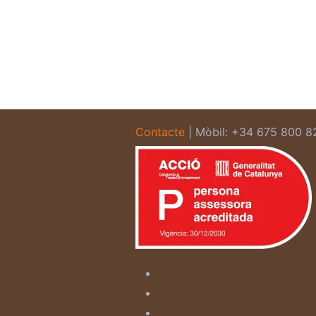
Contacte
| Mòbil: +34 675 800 8