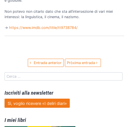
è godibile.
Non potevo non citarlo dato che sta all’intersezione di vari miei
interessi: la linguistica, il cinema, il nazismo.
→️
https://www.imdb.com/title/tt9738784/
Entrada anterior
Pròxima entrada
Iscriviti alla newsletter
Sì, voglio ricevere «I deliri diari»
I miei libri