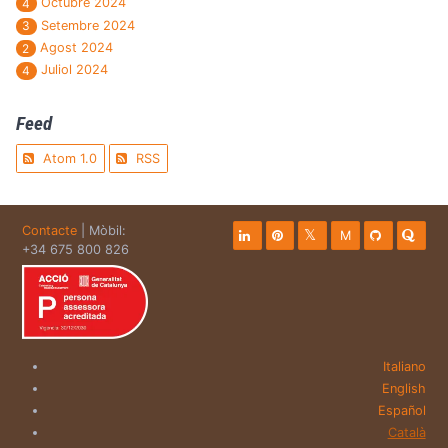
Octubre 2024
4
Setembre 2024
3
Agost 2024
2
Juliol 2024
4
Feed
Atom 1.0
RSS
Contacte
| Mòbil:
M
+34 675 800 826
Italiano
English
Español
Català