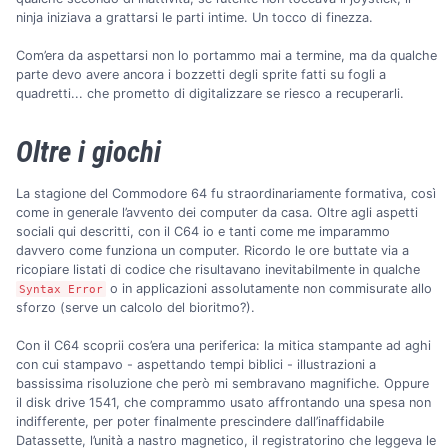
ninja iniziava a grattarsi le parti intime. Un tocco di finezza.
Com’era da aspettarsi non lo portammo mai a termine, ma da qualche
parte devo avere ancora i bozzetti degli sprite fatti su fogli a
quadretti... che prometto di digitalizzare se riesco a recuperarli.
Oltre i giochi
La stagione del Commodore 64 fu straordinariamente formativa, così
come in generale l’avvento dei computer da casa. Oltre agli aspetti
sociali qui descritti, con il C64 io e tanti come me imparammo
davvero come funziona un computer. Ricordo le ore buttate via a
ricopiare listati di codice che risultavano inevitabilmente in qualche
o in applicazioni assolutamente non commisurate allo
Syntax Error
sforzo (serve un calcolo del bioritmo?).
Con il C64 scoprii cos’era una periferica: la mitica stampante ad aghi
con cui stampavo - aspettando tempi biblici - illustrazioni a
bassissima risoluzione che però mi sembravano magnifiche. Oppure
il disk drive 1541, che comprammo usato affrontando una spesa non
indifferente, per poter finalmente prescindere dall’inaffidabile
Datassette, l’unità a nastro magnetico, il registratorino che leggeva le