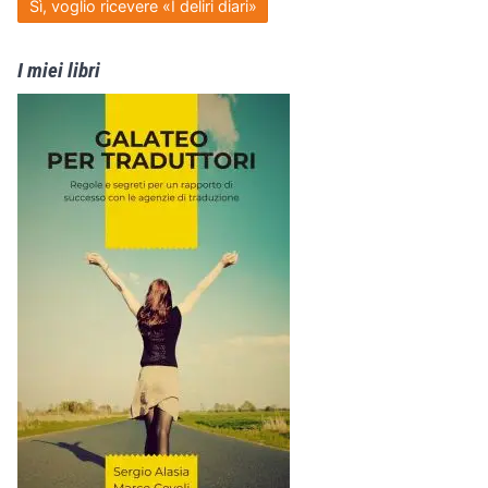
Sì, voglio ricevere «I deliri diari»
I miei libri