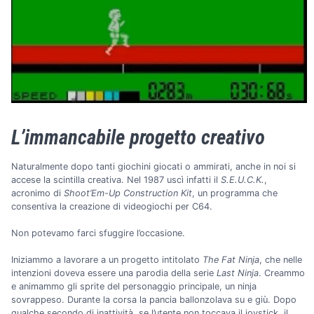
L’immancabile progetto creativo
Naturalmente dopo tanti giochini giocati o ammirati, anche in noi si
accese la scintilla creativa. Nel 1987 uscì infatti il
S.E.U.C.K.
,
acronimo di
Shoot’Em-Up Construction Kit
, un programma che
consentiva la creazione di videogiochi per C64.
Non potevamo farci sfuggire l’occasione.
Iniziammo a lavorare a un progetto intitolato
The Fat Ninja
, che nelle
intenzioni doveva essere una parodia della serie
Last Ninja
. Creammo
e animammo gli sprite del personaggio principale, un ninja
sovrappeso. Durante la corsa la pancia ballonzolava su e giù. Dopo
qualche secondo di inattività, se l’utente non toccava il joystick, il