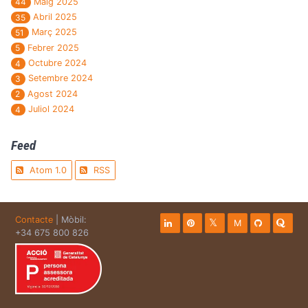
Maig 2025
44
Abril 2025
35
Març 2025
51
Febrer 2025
5
Octubre 2024
4
Setembre 2024
3
Agost 2024
2
Juliol 2024
4
Feed
Atom 1.0
RSS
Contacte
| Mòbil:
M
+34 675 800 826