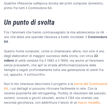
Qualche riflessione sull’epoca dorata dei primi computer domestici,
primo fra tutti il Commodore 64.
Un punto di svolta
Fra i fenomeni che hanno contrassegnato la mia adolescenza ce n’è
uno che ebbe una speciale rilevanza a livello mondiale: il
Commodore
64
.
Questo
home computer
, come si chiamavano allora, non solo è uno
degli elaboratori di maggior successo della storia, con circa
22
milioni
di unità vendute fra il 1982 e il 1994, ma anche un fenomeno
senza precedenti, che aprì la strada all’informatizzazione delle
famiglie e segnò profondamente tutta una generazione di utenti fra
cui, appunto, il sottoscritto.
Non è mio interesse descrivere il progetto e la
storia del Commodore
64
, i cui dettagli si possono ritrovare facilmente in rete. Con la
recente popolarità del
retrogaming
, l’hobby di riesumare dal passato
sistemi, console e giochi obsoleti, anche il C64 sta vivendo una
seconda giovinezza, con addirittura il lancio di un
nuovo modello
.