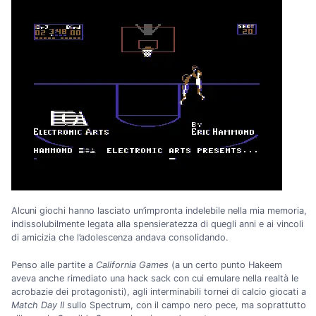
Alcuni giochi hanno lasciato un’impronta indelebile nella mia memoria,
indissolubilmente legata alla spensieratezza di quegli anni e ai vincoli
di amicizia che l’adolescenza andava consolidando.
Penso alle partite a
California Games
(a un certo punto Hakeem
aveva anche rimediato una hack sack con cui emulare nella realtà le
acrobazie dei protagonisti), agli interminabili tornei di calcio giocati a
Match Day II
sullo Spectrum, con il campo nero pece, ma soprattutto