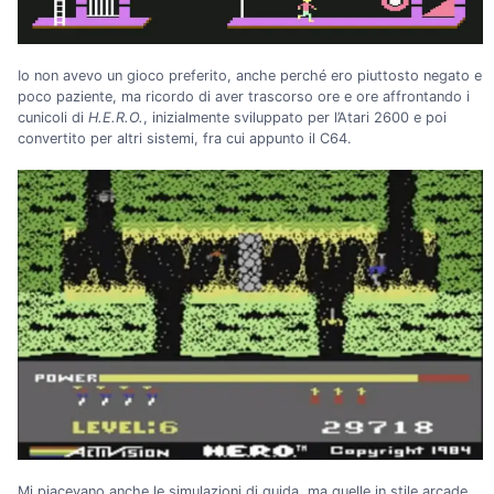
Io non avevo un gioco preferito, anche perché ero piuttosto negato e
poco paziente, ma ricordo di aver trascorso ore e ore affrontando i
cunicoli di
H.E.R.O.
, inizialmente sviluppato per l’Atari 2600 e poi
convertito per altri sistemi, fra cui appunto il C64.
Mi piacevano anche le simulazioni di guida, ma quelle in stile arcade,