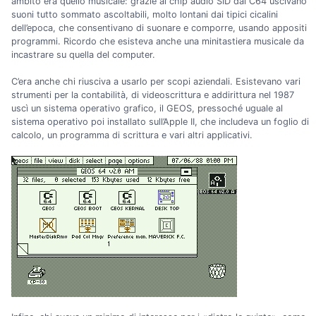
ambito era quello musicale: grazie al chip audio SID dal C64 uscivano
suoni tutto sommato ascoltabili, molto lontani dai tipici cicalini
dell’epoca, che consentivano di suonare e comporre, usando appositi
programmi. Ricordo che esisteva anche una minitastiera musicale da
incastrare su quella del computer.
C’era anche chi riusciva a usarlo per scopi aziendali. Esistevano vari
strumenti per la contabilità, di videoscrittura e addirittura nel 1987
uscì un sistema operativo grafico, il GEOS, pressoché uguale al
sistema operativo poi installato sull’Apple II, che includeva un foglio di
calcolo, un programma di scrittura e vari altri applicativi.