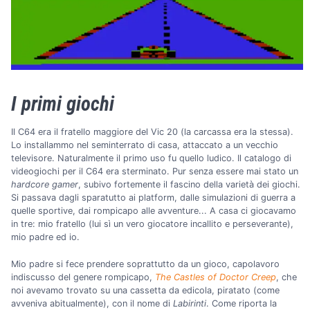
I primi giochi
Il C64 era il fratello maggiore del Vic 20 (la carcassa era la stessa).
Lo installammo nel seminterrato di casa, attaccato a un vecchio
televisore. Naturalmente il primo uso fu quello ludico. Il catalogo di
videogiochi per il C64 era sterminato. Pur senza essere mai stato un
hardcore gamer
, subivo fortemente il fascino della varietà dei giochi.
Si passava dagli sparatutto ai platform, dalle simulazioni di guerra a
quelle sportive, dai rompicapo alle avventure... A casa ci giocavamo
in tre: mio fratello (lui sì un vero giocatore incallito e perseverante),
mio padre ed io.
Mio padre si fece prendere soprattutto da un gioco, capolavoro
indiscusso del genere rompicapo,
The Castles of Doctor Creep
, che
noi avevamo trovato su una cassetta da edicola, piratato (come
avveniva abitualmente), con il nome di
Labirinti
. Come riporta la