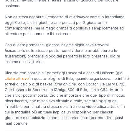
portava inevitabilmente a riunirsi a casa di qualcuno per giocare
assieme.
Non esisteva neppure il concetto di
multiplayer
come lo intendiamo
oggi. Certo, alcuni giochi erano pensati per 2 giocatori in
contemporanea, ma la maggioranza ti obbligava semplicemente ad
attendere pazientemente il tuo turno.
Con queste premesse, giocare insieme significava trovarsi
fisicamente
nello stesso posto, condividere le arrabbiature e le
frustrazioni, prendersi gioco dei perdenti in loro presenza, gioire
insieme delle vittorie...
Ricordo con nostalgia i pomeriggi trascorsi a casa di Hakeem (già
citato altrove
in questo blog) o di Edo, quando organizzavamo infiniti
tornei di calcio o di basket (
One on One
, con Doctor J e Larry Bird).
Che fossero lo Spectrum o l’Amiga 500 di Edo, il mio C64, l’Atari o
che altro, poco importa. Ciò che importa è che quel tipo di innocuo
divertimento, che mischiava virtuale e reale, sembra oggi quasi
irripetibile per la natura stessa della fruizione videoludica attuale, in
cui la modalità più abituale implica un dispositivo per ciascun
giocatore e un’ubicazione non necessariamente (per non dire quasi
mai) comune.