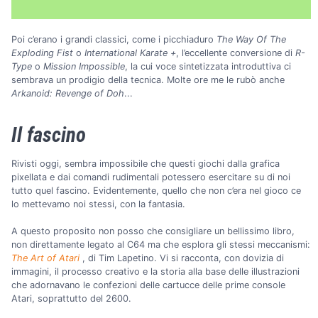
Poi c’erano i grandi classici, come i picchiaduro
The Way Of The
Exploding Fist
o
International Karate +
, l’eccellente conversione di
R-
Type
o
Mission Impossible
, la cui voce sintetizzata introduttiva ci
sembrava un prodigio della tecnica. Molte ore me le rubò anche
Arkanoid: Revenge of Doh
...
Il fascino
Rivisti oggi, sembra impossibile che questi giochi dalla grafica
pixellata e dai comandi rudimentali potessero esercitare su di noi
tutto quel fascino. Evidentemente, quello che non c’era nel gioco ce
lo mettevamo noi stessi, con la fantasia.
A questo proposito non posso che consigliare un bellissimo libro,
non direttamente legato al C64 ma che esplora gli stessi meccanismi:
The Art of Atari
, di Tim Lapetino. Vi si racconta, con dovizia di
immagini, il processo creativo e la storia alla base delle illustrazioni
che adornavano le confezioni delle cartucce delle prime console
Atari, soprattutto del 2600.