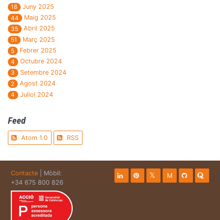
Juny 2025
18
Maig 2025
44
Abril 2025
35
Març 2025
51
Febrer 2025
5
Octubre 2024
4
Setembre 2024
3
Agost 2024
2
Juliol 2024
4
Feed
Atom 1.0
RSS
Contacte
| Mòbil:
M
+34 675 800 826