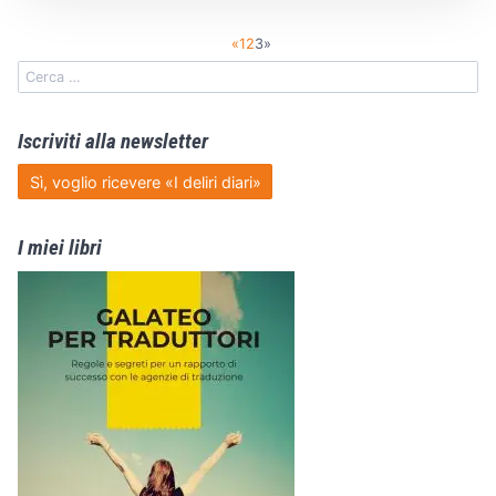
«
1
2
3
»
Iscriviti alla newsletter
Sì, voglio ricevere «I deliri diari»
I miei libri