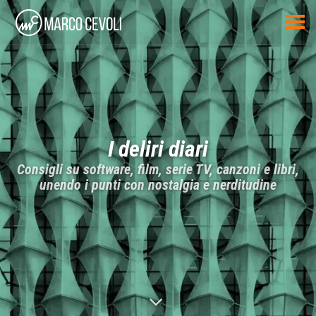
I deliri diari
Consigli su software, film, serie TV, canzoni e libri,
unendo i punti con nostalgia e nerditudine