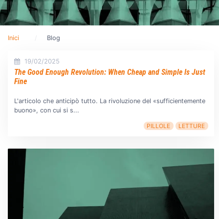
Inici
Blog
19/02/2025
The Good Enough Revolution: When Cheap and Simple Is Just
Fine
L'articolo che anticipò tutto. La rivoluzione del «sufficientemente
buono», con cui si s...
PILLOLE
LETTURE