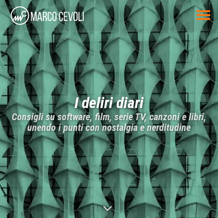
I deliri diari
Consigli su software, film, serie TV, canzoni e libri,
unendo i punti con nostalgia e nerditudine