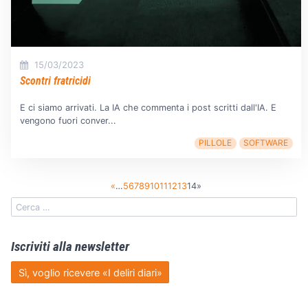
15/03/2023
Scontri fratricidi
E ci siamo arrivati. La IA che commenta i post scritti dall'IA. E
vengono fuori conver...
PILLOLE
SOFTWARE
«
…
5
6
7
8
9
10
11
12
13
14
»
Iscriviti alla newsletter
Sì, voglio ricevere «I deliri diari»