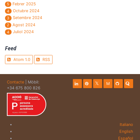
Febrer 2025
5
Octubre 2024
4
Setembre 2024
3
Agost 2024
2
Juliol 2024
4
Feed
Atom 1.0
RSS
Contacte
| Mòbil:
M
+34 675 800 826
Italiano
English
Español