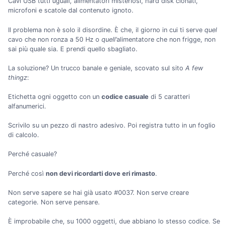
Cavi USB tutti uguali, alimentatori misteriosi, hard disk clonati,
microfoni e scatole dal contenuto ignoto.
Il problema non è solo il disordine. È che, il giorno in cui ti serve
quel
cavo che non ronza a 50 Hz o
quell’
alimentatore che non frigge, non
sai più quale sia. E prendi quello sbagliato.
La soluzione? Un trucco banale e geniale, scovato sul sito
A few
thingz
:
Etichetta ogni oggetto con un
codice casuale
di 5 caratteri
alfanumerici.
Scrivilo su un pezzo di nastro adesivo. Poi registra tutto in un foglio
di calcolo.
Perché casuale?
Perché così
non devi ricordarti dove eri rimasto
.
Non serve sapere se hai già usato #0037. Non serve creare
categorie. Non serve pensare.
È improbabile che, su 1000 oggetti, due abbiano lo stesso codice. Se