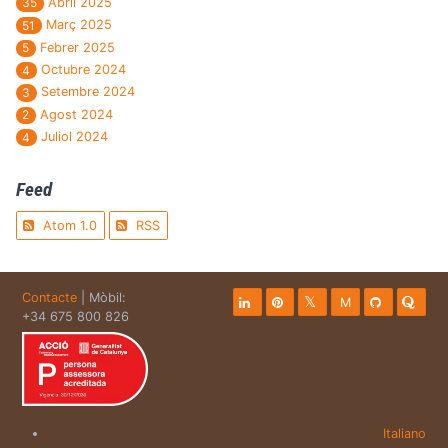
Abril 2025
35
Març 2025
51
Febrer 2025
5
Octubre 2024
4
Setembre 2024
3
Agost 2024
2
Juliol 2024
4
Feed
Atom 1.0
RSS
Contacte
| Mòbil:
M
+34 675 800 826
Italiano