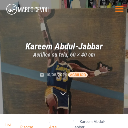
Kareem Abdul-Jabbar
Acrilico su tela, 60 × 40 cm
19/05/2024
ACRILICO
Kareem Abdul-
Inici
Risorse
Arte
Jabbar