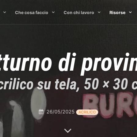
Che cosa faccio
Con chi lavoro
Risorse
turno di provi
rilico su tela, 50 × 30
26/05/2025
ACRILICO