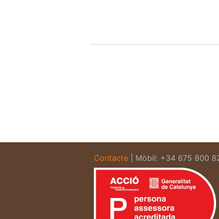
Contacte
| Mòbil: +34 675 800 8