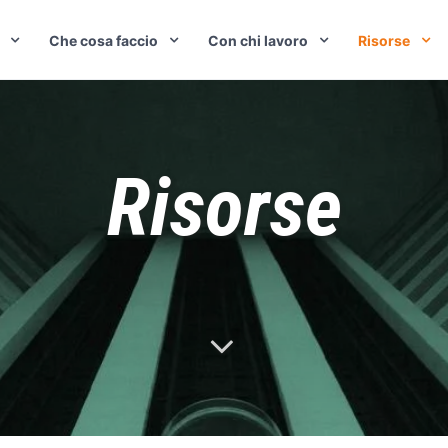
Che cosa faccio
Con chi lavoro
Risorse
Risorse