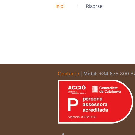
Inici
Risorse
Contacte
| Mòbil: +34 675 800 8