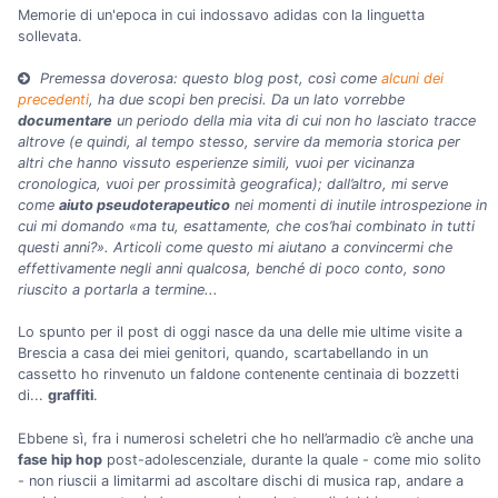
Memorie di un'epoca in cui indossavo adidas con la linguetta
sollevata.
Premessa doverosa: questo blog post, così come
alcuni dei
precedenti
, ha due scopi ben precisi. Da un lato vorrebbe
documentare
un periodo della mia vita di cui non ho lasciato tracce
altrove (e quindi, al tempo stesso, servire da memoria storica per
altri che hanno vissuto esperienze simili, vuoi per vicinanza
cronologica, vuoi per prossimità geografica); dall’altro, mi serve
come
aiuto pseudoterapeutico
nei momenti di inutile introspezione in
cui mi domando «ma tu, esattamente, che cos’hai combinato in tutti
questi anni?». Articoli come questo mi aiutano a convincermi che
effettivamente negli anni qualcosa, benché di poco conto, sono
riuscito a portarla a termine...
Lo spunto per il post di oggi nasce da una delle mie ultime visite a
Brescia a casa dei miei genitori, quando, scartabellando in un
cassetto ho rinvenuto un faldone contenente centinaia di bozzetti
di...
graffiti
.
Ebbene sì, fra i numerosi scheletri che ho nell’armadio c’è anche una
fase hip hop
post-adolescenziale, durante la quale - come mio solito
- non riuscii a limitarmi ad ascoltare dischi di musica rap, andare a