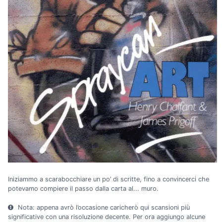
Iniziammo a scarabocchiare un po’ di scritte, fino a convincerci che
potevamo compiere il passo dalla carta al... muro.
Nota: appena avrò l’occasione caricherò qui scansioni più
significative con una risoluzione decente. Per ora aggiungo alcune