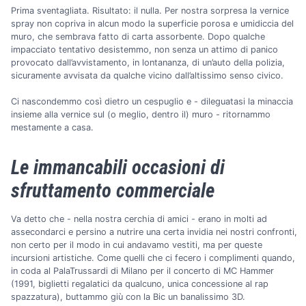
Prima sventagliata. Risultato: il nulla. Per nostra sorpresa la vernice
spray non copriva in alcun modo la superficie porosa e umidiccia del
muro, che sembrava fatto di carta assorbente. Dopo qualche
impacciato tentativo desistemmo, non senza un attimo di panico
provocato dall’avvistamento, in lontananza, di un’auto della polizia,
sicuramente avvisata da qualche vicino dall’altissimo senso civico.
Ci nascondemmo così dietro un cespuglio e - dileguatasi la minaccia
insieme alla vernice sul (o meglio, dentro il) muro - ritornammo
mestamente a casa.
Le immancabili occasioni di
sfruttamento commerciale
Va detto che - nella nostra cerchia di amici - erano in molti ad
assecondarci e persino a nutrire una certa invidia nei nostri confronti,
non certo per il modo in cui andavamo vestiti, ma per queste
incursioni artistiche. Come quelli che ci fecero i complimenti quando,
in coda al PalaTrussardi di Milano per il concerto di MC Hammer
(1991, biglietti regalatici da qualcuno, unica concessione al rap
spazzatura), buttammo giù con la Bic un banalissimo 3D.