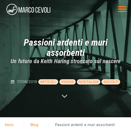
Passioni ardenti e muri
assorbenti
Un futuro da Keith Haring stroncato sul nascere
17/06/2019
ARTICOLI
VISIONI
NOSTALGIA
ASCOLTI
Inicio
Blog
Passioni ardenti e muri assorbenti