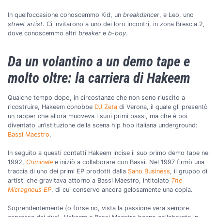
In quell’occasione conoscemmo Kid, un
breakdancer
, e Leo, uno
street artist
. Ci invitarono a uno dei loro incontri, in zona Brescia 2,
dove conoscemmo altri
breaker
e
b-boy
.
Da un volantino a un demo tape e
molto oltre: la carriera di Hakeem
Qualche tempo dopo, in circostanze che non sono riuscito a
ricostruire, Hakeem conobbe
DJ Zeta
di Verona, il quale gli presentò
un rapper che allora muoveva i suoi primi passi, ma che è poi
diventato un’istituzione della scena hip hop italiana underground:
Bassi Maestro
.
In seguito a questi contatti Hakeem incise il suo primo demo tape nel
1992,
Criminale
e iniziò a collaborare con Bassi. Nel 1997 firmò una
traccia di uno dei primi EP prodotti dalla
Sano Business
, il gruppo di
artisti che gravitava attorno a Bassi Maestro, intitolato
The
Micragnous EP
, di cui conservo ancora gelosamente una copia.
Soprendentemente (o forse no, vista la passione vera sempre