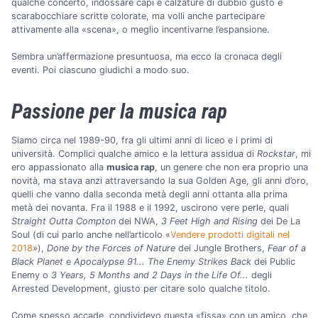
qualche concerto, indossare capi e calzature di dubbio gusto e
scarabocchiare scritte colorate, ma volli anche partecipare
attivamente alla «scena», o meglio incentivarne l’espansione.
Sembra un’affermazione presuntuosa, ma ecco la cronaca degli
eventi. Poi ciascuno giudichi a modo suo.
Passione per la musica rap
Siamo circa nel 1989-90, fra gli ultimi anni di liceo e i primi di
università. Complici qualche amico e la lettura assidua di
Rockstar
, mi
ero appassionato alla
musica rap
, un genere che non era proprio una
novità, ma stava anzi attraversando la sua Golden Age, gli anni d’oro,
quelli che vanno dalla seconda metà degli anni ottanta alla prima
metà dei novanta. Fra il 1988 e il 1992, uscirono vere perle, quali
Straight Outta Compton
dei NWA,
3 Feet High and Rising
dei De La
Soul (di cui parlo anche nell’articolo «
Vendere prodotti digitali nel
2018
»),
Done by the Forces of Nature
dei Jungle Brothers,
Fear of a
Black Planet
e
Apocalypse 91... The Enemy Strikes Back
dei Public
Enemy o
3 Years, 5 Months and 2 Days in the Life Of...
degli
Arrested Development, giusto per citare solo qualche titolo.
Come spesso accade, condividevo questa «fissa» con un amico, che