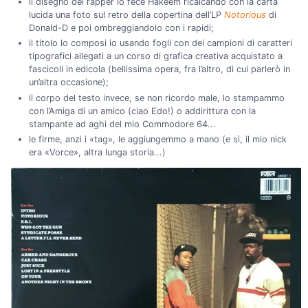
il disegno del rapper lo fece Hakeem ricalcando con la carta
lucida una foto sul retro della copertina dell’LP
Notorious
di
Donald-D e poi ombreggiandolo con i rapidi;
il titolo lo composi io usando fogli con dei campioni di caratteri
tipografici allegati a un corso di grafica creativa acquistato a
fascicoli in edicola (bellissima opera, fra l’altro, di cui parlerò in
un’altra occasione);
il corpo del testo invece, se non ricordo male, lo stampammo
con l’Amiga di un amico (ciao Edo!) o addirittura con la
stampante ad aghi del mio Commodore 64...
le firme, anzi i «tag», le aggiungemmo a mano (e sì, il mio nick
era «Vorce», altra lunga storia...)