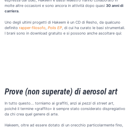
espressa dai due), Hakeem e Bassi Maestro hanno collaborato in
molte altre occasioni e sono ancora in attività dopo quasi
30 anni di
carriera
.
Uno degli ultimi progetti di Hakeem è un CD di Resho, da qualcuno
definito
rapper-filosofo
,
Polis EP
, di cui ha curato le basi strumentali.
I brani sono in download gratuito e si possono anche ascoltare qui:
Prove (non superate) di aerosol art
In tutto questo... torniamo ai graffiti, anzi ai
pezzi
di
street art
,
poiché il termine «graffito» è sempre stato considerato dispregiativo
da chi crea quel genere di arte.
Hakeem, oltre ad essere dotato di un orecchio particolarmente fino,