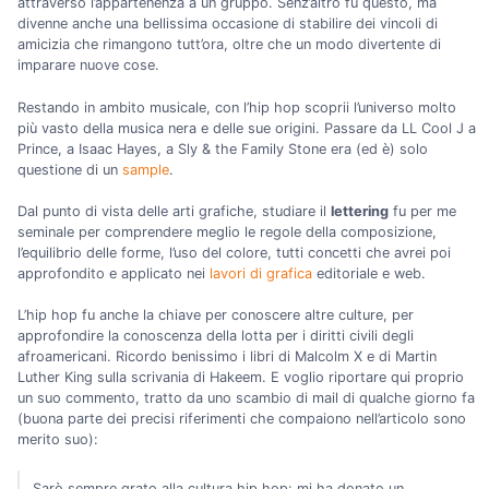
attraverso l’appartenenza a un gruppo. Senz’altro fu questo, ma
divenne anche una bellissima occasione di stabilire dei vincoli di
amicizia che rimangono tutt’ora, oltre che un modo divertente di
imparare nuove cose.
Restando in ambito musicale, con l’hip hop scoprii l’universo molto
più vasto della musica nera e delle sue origini. Passare da LL Cool J a
Prince, a Isaac Hayes, a Sly & the Family Stone era (ed è) solo
questione di un
sample
.
Dal punto di vista delle arti grafiche, studiare il
lettering
fu per me
seminale per comprendere meglio le regole della composizione,
l’equilibrio delle forme, l’uso del colore, tutti concetti che avrei poi
approfondito e applicato nei
lavori di grafica
editoriale e web.
L’hip hop fu anche la chiave per conoscere altre culture, per
approfondire la conoscenza della lotta per i diritti civili degli
afroamericani. Ricordo benissimo i libri di Malcolm X e di Martin
Luther King sulla scrivania di Hakeem. E voglio riportare qui proprio
un suo commento, tratto da uno scambio di mail di qualche giorno fa
(buona parte dei precisi riferimenti che compaiono nell’articolo sono
merito suo):
Sarò sempre grato alla cultura hip hop: mi ha donato un