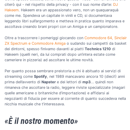
citerò qui - nel rispetto della privacy - con il suo nome d’arte:
DJ
Hakeem
. Hakeem era un appassionato vero, non un quaquaraquà
come me. Spendeva un capitale in vinili e CD, si documentava
leggendo libri sull’argomento e metteva in pratica quanto imparava e
ascoltava creando brani propri con un Amiga e un campionatore.
Oltre a trascorrere i pomeriggi giocando con
Commodore 64, Sinclair
ZX Spectrum e Commodore Amiga
o sudando sui campetti da basket
dei dintorni, spesso finivamo davanti ai piatti
Technics 1210
di
Hakeem (quelli neri, da lui comprati dopo un’intera estate come
cameriere in pizzeria) ad ascoltare le ultime novità.
Per quanto possa sembrare preistoria a chi è abituato ai servizi di
streaming come
Spotify
, nel 1989 mancavano ancora 10 (dieci!) anni
prima dell’avvento di
Napster
e dei lettori di
mp3
... quindi non
rimaneva che ascoltare la radio, leggere riviste specializzate (magari
quelle americane o britanniche d’importazione) e affidarsi ai
negozianti di fiducia per essere al corrente di quanto succedeva nella
nicchia musicale che t’interessava.
«È il nostro momento»