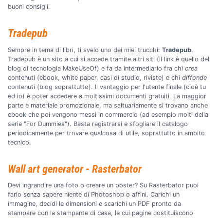
buoni consigli.
Tradepub
Sempre in tema di libri, ti svelo uno dei miei trucchi:
Tradepub
.
Tradepub è un sito a cui si accede tramite altri siti (il link è quello del
blog di tecnologia MakeUseOf) e fa da intermediario fra chi
crea
contenuti (ebook, white paper, casi di studio, riviste) e chi
diffonde
contenuti (blog soprattutto). Il vantaggio per l'utente finale (cioè tu
ed io) è poter accedere a moltissimi documenti gratuiti. La maggior
parte è materiale promozionale, ma saltuariamente si trovano anche
ebook che poi vengono messi in commercio (ad esempio molti della
serie "For Dummies"). Basta registrarsi e sfogliare il catalogo
periodicamente per trovare qualcosa di utile, soprattutto in ambito
tecnico.
Wall art generator - Rasterbator
Devi ingrandire una foto o creare un poster? Su Rasterbator puoi
farlo senza sapere niente di Photoshop o affini. Carichi un
immagine, decidi le dimensioni e scarichi un PDF pronto da
stampare con la stampante di casa, le cui pagine costituiscono