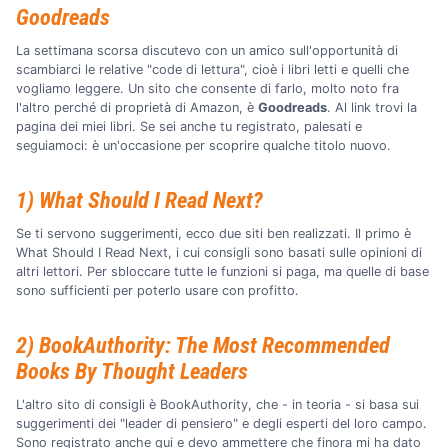
Goodreads
La settimana scorsa discutevo con un amico sull'opportunità di
scambiarci le relative "code di lettura", cioè i libri letti e quelli che
vogliamo leggere. Un sito che consente di farlo, molto noto fra
l'altro perché di proprietà di Amazon, è
Goodreads
. Al link trovi la
pagina dei miei libri. Se sei anche tu registrato, palesati e
seguiamoci: è un'occasione per scoprire qualche titolo nuovo.
1) What Should I Read Next?
Se ti servono suggerimenti, ecco due siti ben realizzati. Il primo è
What Should I Read Next, i cui consigli sono basati sulle opinioni di
altri lettori. Per sbloccare tutte le funzioni si paga, ma quelle di base
sono sufficienti per poterlo usare con profitto.
2) BookAuthority: The Most Recommended
Books By Thought Leaders
L'altro sito di consigli è BookAuthority, che - in teoria - si basa sui
suggerimenti dei "leader di pensiero" e degli esperti del loro campo.
Sono registrato anche qui e devo ammettere che finora mi ha dato