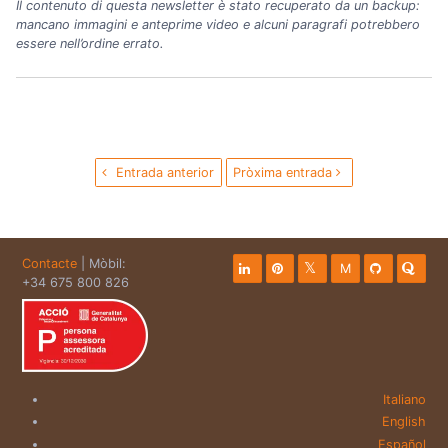
Il contenuto di questa newsletter è stato recuperato da un backup:
mancano immagini e anteprime video e alcuni paragrafi potrebbero
essere nell’ordine errato.
Entrada anterior
Pròxima entrada
Contacte
| Mòbil:
M
+34 675 800 826
Italiano
English
Español