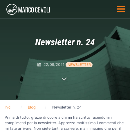
Newsletter n. 24
22/09/2021
NEWSLETTER
Inici
Blog
Newsletter n. 24
Prima di tutto, grazie di cuore a chi mi ha scritto facendomi i
complimenti per la newsletter. Apprezzo moltissimo i commenti che
mi fate arrivare. Non siete tanti a scrivere, ma immagino che per il