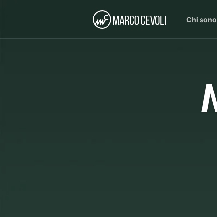
Chi sono
N