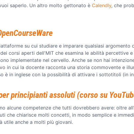
 vuoi saperlo. Un altro molto gettonato è
Calendly
, che prob
T OpenCourseWare
attaforme su cui studiare e imparare qualsiasi argomento d
dei corsi aperti dell'MIT che esamina le abilità percettive 
no implementate nel cervello. Anche se non hai intenzione d
ivo in cui la docente racconta una storia commovente e ill
 è in inglese con la possibilità di attivare i sottotitoli (in i
 per principianti assoluti (corso su YouTub
no alcune competenze che tutti dovrebbero avere: oltre all'i
ti che chiarisce molti concetti, in modo semplice e immedia
 utile anche a molti più giovani.