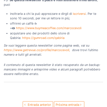
PS:
Se questa newsletter ti piace e vuoi sostenere il mio lavoro
,
puoi
inoltrarla a chi la può apprezzare e dirgli di
iscriversi
. Per te
sono 10 secondi, per me un lettore in più;
offrirmi un caffè ☕
+🍩
https://www.buymeacoffee.com/marcocevoli
acquistare uno dei prodotti dello store di
Qabiria:
https://gumroad.com/qabiria
Se vuoi leggere questa newsletter come pagina web, vai su
https://www.getrevue.co/profile/marcocevoli,
dove trovi l'ultimo
numero e tutti gli arretrati.
Il contenuto di questa newsletter è stato recuperato da un backup:
mancano immagini e anteprime video e alcuni paragrafi potrebbero
essere nell’ordine errato.
Entrada anterior
Pròxima entrada