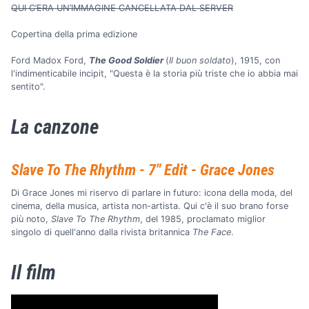
QUI C’ERA UN’IMMAGINE CANCELLATA DAL SERVER
Copertina della prima edizione
Ford Madox Ford,
The Good Soldier
(
Il buon soldato
), 1915, con
l'indimenticabile incipit, "Questa è la storia più triste che io abbia mai
sentito".
La canzone
Slave To The Rhythm - 7" Edit - Grace Jones
Di Grace Jones mi riservo di parlare in futuro: icona della moda, del
cinema, della musica, artista non-artista. Qui c'è il suo brano forse
più noto,
Slave To The Rhythm
, del 1985, proclamato miglior
singolo di quell'anno dalla rivista britannica
The Face
.
Il film