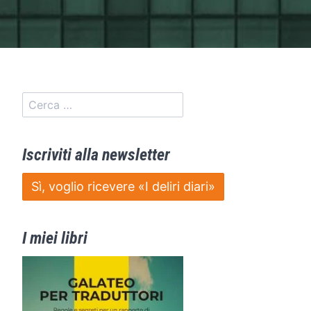
Iscriviti alla newsletter
Sì, voglio ricevere «I deliri diari»
I miei libri