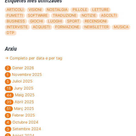
Etiquetes més utilitzades
ARTICOLI
VISIONI
NOSTALGIA
PILLOLE
LETTURE
FUMETTI
SOFTWARE
TRADUZIONE
NOTIZIE
ASCOLTI
BUSINESS
GIOCHI
LUOGHI
SPORT
RECENSIONI
INTERVISTE
ACQUISTI
FORMAZIONE
NEWSLETTER
MUSICA
DTP
Arxiu
→ Completo per data e per tag
Gener 2026
2
Novembre 2025
1
Juliol 2025
5
Juny 2025
18
Maig 2025
44
Abril 2025
35
Març 2025
51
Febrer 2025
5
Octubre 2024
4
Setembre 2024
3
Agost 2024
2