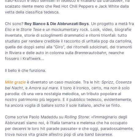
italo-kitsch e testi semiseri in tedesco e «italiano da Gardasee», ha
scalzato niente meno che Red Hot Chili Peppers e Jack White dalla
vetta della classifica tedesca.
Chi sono?
Roy Bianco & Die Abbrunzati Boys
. Un progetto a metà fra
Elio e le Storie Tese
e un mockumentary rock. Look, video, biografie
inventate, storie di scioglimenti drammatici e ritorni trionfali: tutto
studiato per rendere credibile il racconto di un’Italia pop da cartolina,
quella dei doppi sensi alla “Giro”, dei ritornelli sdolcinati, dei tramonti
in Riviera e delle auto in colonna sulla
Brennerautobahn
, neanche
fossero i Kraftwerk...
Il bello è che funziona.
Mille grazie
è diventato un caso musicale. Tra le hit:
Sprizz
,
Cosenza
bei Nacht
, e
Amore sul mare
. Il tono è ironico, certo, ma non è solo
parodia: c’è una vera nostalgia melodica, un tributo popolare al
nostro patrimonio più leggero. E il pubblico tedesco, evidentemente,
ha ancora voglia di ballare sotto il sole italiano, anche se finto.
Come scrive Paolo Madeddu su
Rolling Stone
: «l’immaginario degli
Abbrunzati siamo noi, è l’Italia tamarra e melensa che ha occupato
per decenni le loro hit parade passate» e che oggi, paradossalmente,
trova nuova vita grazie all’estro pop di una band bavarese.