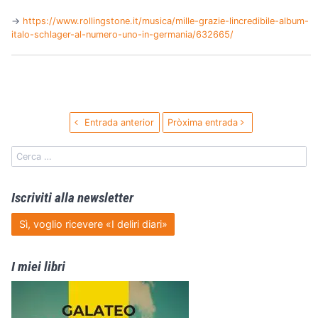
→️
https://www.rollingstone.it/musica/mille-grazie-lincredibile-album-
italo-schlager-al-numero-uno-in-germania/632665/
Entrada anterior
Pròxima entrada
Iscriviti alla newsletter
Sì, voglio ricevere «I deliri diari»
I miei libri