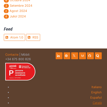
Octubre 2024
4
Setembre 2024
3
Agost 2024
2
Juliol 2024
4
Feed
Atom 1.0
RSS
Contacte
| Mòbil:
M
+34 675 800 826
Italiano
English
Español
Català