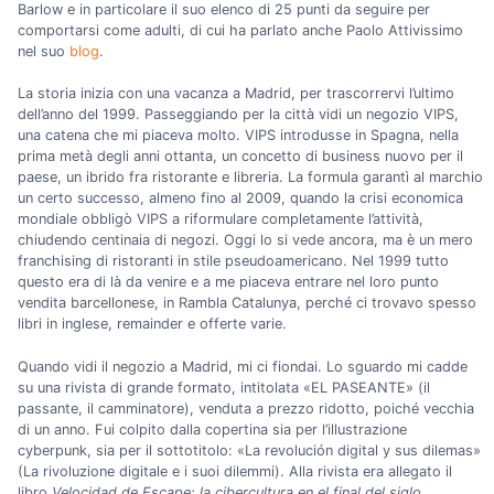
Barlow e in particolare il suo elenco di 25 punti da seguire per
comportarsi come adulti, di cui ha parlato anche Paolo Attivissimo
nel suo
blog
.
La storia inizia con una vacanza a Madrid, per trascorrervi l’ultimo
dell’anno del 1999. Passeggiando per la città vidi un negozio VIPS,
una catena che mi piaceva molto. VIPS introdusse in Spagna, nella
prima metà degli anni ottanta, un concetto di business nuovo per il
paese, un ibrido fra ristorante e libreria. La formula garantì al marchio
un certo successo, almeno fino al 2009, quando la crisi economica
mondiale obbligò VIPS a riformulare completamente l’attività,
chiudendo centinaia di negozi. Oggi lo si vede ancora, ma è un mero
franchising di ristoranti in stile pseudoamericano. Nel 1999 tutto
questo era di là da venire e a me piaceva entrare nel loro punto
vendita barcellonese, in Rambla Catalunya, perché ci trovavo spesso
libri in inglese, remainder e offerte varie.
Quando vidi il negozio a Madrid, mi ci fiondai. Lo sguardo mi cadde
su una rivista di grande formato, intitolata «EL PASEANTE» (il
passante, il camminatore), venduta a prezzo ridotto, poiché vecchia
di un anno. Fui colpito dalla copertina sia per l’illustrazione
cyberpunk, sia per il sottotitolo: «La revolución digital y sus dilemas»
(La rivoluzione digitale e i suoi dilemmi). Alla rivista era allegato il
libro
Velocidad de Escape: la cibercultura en el final del siglo
,