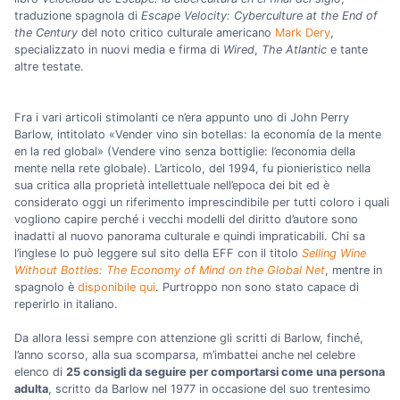
traduzione spagnola di
Escape Velocity: Cyberculture at the End of
the Century
del noto critico culturale americano
Mark Dery
,
specializzato in nuovi media e firma di
Wired
,
The Atlantic
e tante
altre testate.
Fra i vari articoli stimolanti ce n’era appunto uno di John Perry
Barlow, intitolato «Vender vino sin botellas: la economía de la mente
en la red global» (Vendere vino senza bottiglie: l’economia della
mente nella rete globale). L’articolo, del 1994, fu pionieristico nella
sua critica alla proprietà intellettuale nell’epoca dei bit ed è
considerato oggi un riferimento imprescindibile per tutti coloro i quali
vogliono capire perché i vecchi modelli del diritto d’autore sono
inadatti al nuovo panorama culturale e quindi impraticabili. Chi sa
l’inglese lo può leggere sul sito della EFF con il titolo
Selling Wine
Without Bottles: The Economy of Mind on the Global Net
, mentre in
spagnolo è
disponibile qui
. Purtroppo non sono stato capace di
reperirlo in italiano.
Da allora lessi sempre con attenzione gli scritti di Barlow, finché,
l’anno scorso, alla sua scomparsa, m’imbattei anche nel celebre
elenco di
25 consigli da seguire per comportarsi come una persona
adulta
, scritto da Barlow nel 1977 in occasione del suo trentesimo