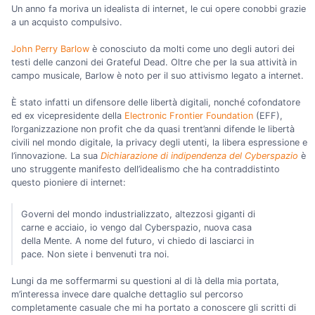
Un anno fa moriva un idealista di internet, le cui opere conobbi grazie
a un acquisto compulsivo.
John Perry Barlow
è conosciuto da molti come uno degli autori dei
testi delle canzoni dei Grateful Dead. Oltre che per la sua attività in
campo musicale, Barlow è noto per il suo attivismo legato a internet.
È stato infatti un difensore delle libertà digitali, nonché cofondatore
ed ex vicepresidente della
Electronic Frontier Foundation
(EFF),
l’organizzazione non profit che da quasi trent’anni difende le libertà
civili nel mondo digitale, la privacy degli utenti, la libera espressione e
l’innovazione. La sua
Dichiarazione di indipendenza del Cyberspazio
è
uno struggente manifesto dell’idealismo che ha contraddistinto
questo pioniere di internet:
Governi del mondo industrializzato, altezzosi giganti di
carne e acciaio, io vengo dal Cyberspazio, nuova casa
della Mente. A nome del futuro, vi chiedo di lasciarci in
pace. Non siete i benvenuti tra noi.
Lungi da me soffermarmi su questioni al di là della mia portata,
m’interessa invece dare qualche dettaglio sul percorso
completamente casuale che mi ha portato a conoscere gli scritti di